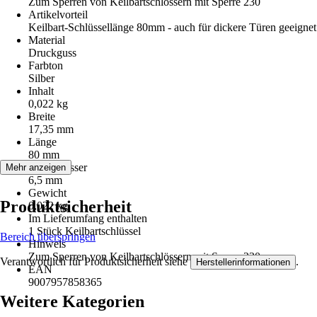
Zum Sperren von Keilbartschlössern mit Sperre 230
Artikelvorteil
Keilbart-Schlüssellänge 80mm - auch für dickere Türen geeignet
Material
Druckguss
Farbton
Silber
Inhalt
0,022 kg
Breite
17,35 mm
Länge
80 mm
Durchmesser
Mehr anzeigen
6,5 mm
Gewicht
Produktsicherheit
0,022 kg
Im Lieferumfang enthalten
1 Stück Keilbartschlüssel
Bereich überspringen
Hinweis
Zum Sperren von Keilbartschlössern mit Sperre 230
Verantwortlich für Produktsicherheit siehe
.
Herstellerinformationen
EAN
9007957858365
Weitere Kategorien