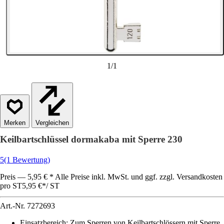
1
/
1
Vergleichen
Keilbartschlüssel dormakaba mit Sperre 230
5
(1 Bewertung)
Preis — 5,95 € * Alle Preise inkl. MwSt. und ggf. zzgl. Versandkosten
pro ST
5,95 €
*
/
ST
Art.-Nr.
7272693
Einsatzbereich
:
Zum Sperren von Keilbartschlössern mit Sperre