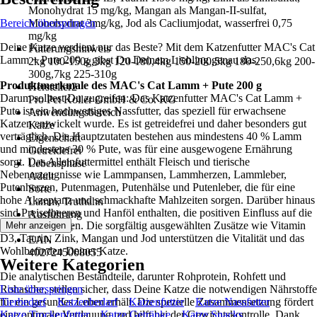
Monohydrat 15 mg/kg, Mangan als Mangan-II-sulfat,
Bereich überspringen
Monohydrat 3mg/kg, Jod als Cacliumjodat, wasserfrei 0,75
mg/kg
Deine Katze verdient nur das Beste? Mit dem Katzenfutter MAC's Cat
Fütterungshinweis
Lamm + Pute 200 g gibst Du Deinem Liebling genau das.
2kg 100-150g,3kg 120-180,4kg 150-200,5kg 180-250,6kg 200-
300g,7kg 225-310g
Produktmerkmale des MAC's Cat Lamm + Pute 200 g
Hersteller2
Darum solltest Du zugreifen: Das Katzenfutter MAC's Cat Lamm +
Pro Pet Koller GmbH & Co. KG
Pute ist ein hochwertiges Nassfutter, das speziell für erwachsene
Anwendungsbereich
Katzen entwickelt wurde. Es ist getreidefrei und daher besonders gut
Katze
verträglich. Die Hauptzutaten bestehen aus mindestens 40 % Lamm
Eigenschaft
und mindestens 30 % Pute, was für eine ausgewogene Ernährung
Getreidefrei
sorgt. Das Alleinfuttermittel enthält Fleisch und tierische
Lebensphase
Nebenerzeugnisse wie Lammpansen, Lammherzen, Lammleber,
Adult
Putenherzen, Putenmagen, Putenhälse und Putenleber, die für eine
Sorte
hohe Akzeptanz und schmackhafte Mahlzeiten sorgen. Darüber hinaus
Lamm, Truthahn
sind Preiselbeeren und Hanföl enthalten, die positiven Einfluss auf die
Ausführung
Gesundheit haben. Die sorgfältig ausgewählten Zusätze wie Vitamin
Mehr anzeigen
Nassfutter
D3, Taurin, Zink, Mangan und Jod unterstützen die Vitalität und das
EAN
Wohlbefinden Deiner Katze.
4027245008055
Weitere Kategorien
Die analytischen Bestandteile, darunter Rohprotein, Rohfett und
Rohasche, stellen sicher, dass Deine Katze die notwendigen Nährstoffe
Liste überspringen
für ein gesundes Leben erhält. Die spezielle Zusammensetzung fördert
Tierbedarf
Katzenbedarf
Katzenfutter
Katze Nassfutter
eine optimale Verdauung und hilft bei der Gewichtskontrolle. Dank
Katze Trockenfutter
Katze Getränke
Katze Snacks