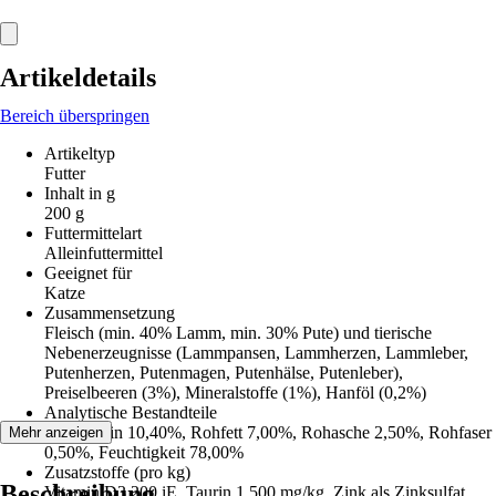
Artikeldetails
Bereich überspringen
Artikeltyp
Futter
Inhalt in g
200 g
Futtermittelart
Alleinfuttermittel
Geeignet für
Katze
Zusammensetzung
Fleisch (min. 40% Lamm, min. 30% Pute) und tierische
Nebenerzeugnisse (Lammpansen, Lammherzen, Lammleber,
Putenherzen, Putenmagen, Putenhälse, Putenleber),
Preiselbeeren (3%), Mineralstoffe (1%), Hanföl (0,2%)
Analytische Bestandteile
Rohprotein 10,40%, Rohfett 7,00%, Rohasche 2,50%, Rohfaser
Mehr anzeigen
0,50%, Feuchtigkeit 78,00%
Zusatzstoffe (pro kg)
Beschreibung
Vitamin D3 200 iE, Taurin 1.500 mg/kg, Zink als Zinksulfat,