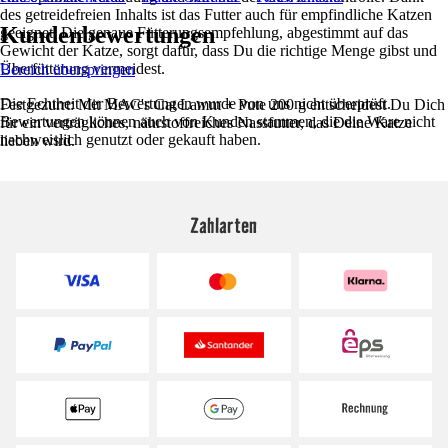
des getreidefreien Inhalts ist das Futter auch für empfindliche Katzen
Kundenbewertungen
geeignet. Die genaue Fütterungsempfehlung, abgestimmt auf das
Gewicht der Katze, sorgt dafür, dass Du die richtige Menge gibst und
Überfütterung vermeidest.
Bereich überspringen
Die Echtheit der Bewertungen wurde von uns nicht überprüft.
Festgezurrt: Mit MAC's Cat Lamm + Pute 200 g entscheidest Du Dich
Bewertungen können auch von Kunden stammen, die die Ware nicht
für ein verträgliches, nährstoffreiches Nassfutter, das Deine Katze
nachweislich genutzt oder gekauft haben.
lieben wird.
Zahlarten