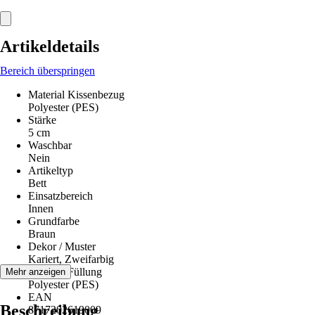
Artikeldetails
Bereich überspringen
Material Kissenbezug
Polyester (PES)
Stärke
5 cm
Waschbar
Nein
Artikeltyp
Bett
Einsatzbereich
Innen
Grundfarbe
Braun
Dekor / Muster
Kariert, Zweifarbig
Material Füllung
Mehr anzeigen
Polyester (PES)
EAN
Beschreibung
8717202619009