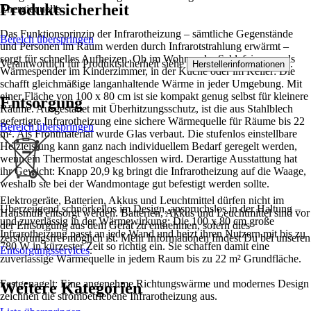
Produktsicherheit
Energiequelle.
Das Funktionsprinzip der Infrarotheizung – sämtliche Gegenstände
Bereich überspringen
und Personen im Raum werden durch Infrarotstrahlung erwärmt –
sorgt für schnelles Aufheizen. Ob im Wohn- oder Schlafzimmer, als
Verantwortlich für Produktsicherheit siehe
.
Herstellerinformationen
Wärmespender im Kinderzimmer, in der Küche oder im Keller: Die
schafft gleichmäßige langanhaltende Wärme in jeder Umgebung. Mit
einer Fläche von 100 x 80 cm ist sie kompakt genug selbst für kleinere
Entsorgung
Räume. Ausgestattet mit Überhitzungsschutz, ist die aus Stahlblech
gefertigte Infrarotheizung eine sichere Wärmequelle für Räume bis 22
Bereich überspringen
m². Als Frontmaterial wurde Glas verbaut. Die stufenlos einstellbare
Heizleistung kann ganz nach individuellem Bedarf geregelt werden,
wenn ein Thermostat angeschlossen wird. Derartige Ausstattung hat
ihr Gewicht: Knapp 20,9 kg bringt die Infrarotheizung auf die Waage,
weshalb sie bei der Wandmontage gut befestigt werden sollte.
Elektrogeräte, Batterien, Akkus und Leuchtmittel dürfen nicht im
Überzeugend schnörkellos im Design, anspruchslos in der Haltung –
Hausmüll entsorgt werden. Batterien, Akkus und Leuchtmittel sind vor
und zuverlässig in der Wärmewirkung: Die 100 x 80 cm große
der Entsorgung aus dem Gerät zu entnehmen, sofern dies
Infrarotheizung passt an jede Wand und heizt ihren Nutzern mit bis zu
zerstörungsfrei möglich ist. Mehr Informationen findest Du bei unseren
780 W in kürzester Zeit so richtig ein. Sie schaffen damit eine
Entsorgungsservices
.
zuverlässige Wärmequelle in jedem Raum bis zu 22 m² Grundfläche.
Festgenagelt: Eine angenehme Richtungswärme und modernes Design
Weitere Kategorien
zeichnen die strombetriebene Infrarotheizung aus.