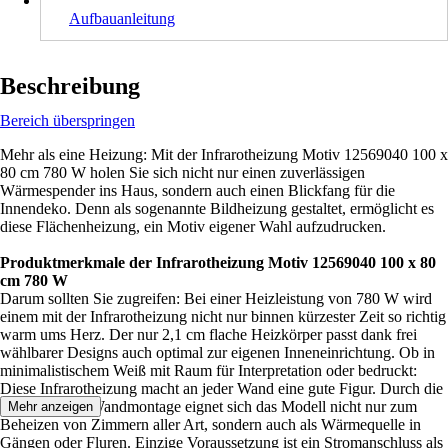
Aufbauanleitung
Beschreibung
Bereich überspringen
Mehr als eine Heizung: Mit der Infrarotheizung Motiv 12569040 100 x
80 cm 780 W holen Sie sich nicht nur einen zuverlässigen
Wärmespender ins Haus, sondern auch einen Blickfang für die
Innendeko. Denn als sogenannte Bildheizung gestaltet, ermöglicht es
diese Flächenheizung, ein Motiv eigener Wahl aufzudrucken.
Produktmerkmale der Infrarotheizung Motiv 12569040 100 x 80
cm 780 W
Darum sollten Sie zugreifen: Bei einer Heizleistung von 780 W wird
einem mit der Infrarotheizung nicht nur binnen kürzester Zeit so richtig
warm ums Herz. Der nur 2,1 cm flache Heizkörper passt dank frei
wählbarer Designs auch optimal zur eigenen Inneneinrichtung. Ob in
minimalistischem Weiß mit Raum für Interpretation oder bedruckt:
Diese Infrarotheizung macht an jeder Wand eine gute Figur. Durch die
platzsparende Wandmontage eignet sich das Modell nicht nur zum
Mehr anzeigen
Beheizen von Zimmern aller Art, sondern auch als Wärmequelle in
Gängen oder Fluren. Einzige Voraussetzung ist ein Stromanschluss als