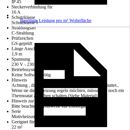
IP 45
Steckerverbindung für
16 A
Schutzklasse
Benötigte Leistung pro m² Wohnfläche
Schutzklasse I
Strahlungsart
C-Strahlung
Prüfzeichen
GS-geprüft
Länge Anschlusskabel
1,9 m
Spannung
230 V - 230 V
Betriebssystem
Keine Software nötig
Hinweis
Achtung , diese Heizung ist ohne Thermostat ausgestattet.,
Wenn sie diese Heizung regeln möchten, müssen sie noch ein
Thermoatat zwischen schalten.(Siehe Material)
Hinweis zur Entsorgung
Bitte beachte die Hinweise zur Entsorgung
Serie
Motivheizung
Geeignet für Räume bis zu
22 m²