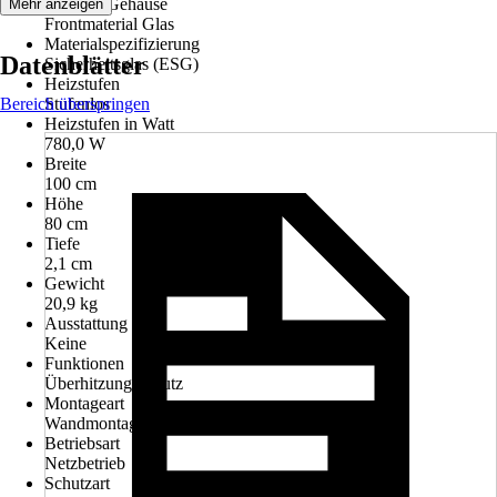
Material Gehäuse
Mehr anzeigen
Frontmaterial Glas
Materialspezifizierung
Datenblätter
Sicherheitsglas (ESG)
Heizstufen
Bereich überspringen
Stufenlos
Heizstufen in Watt
780,0 W
Breite
100 cm
Höhe
80 cm
Tiefe
2,1 cm
Gewicht
20,9 kg
Ausstattung
Keine
Funktionen
Überhitzungsschutz
Montageart
Wandmontage
Betriebsart
Netzbetrieb
Schutzart