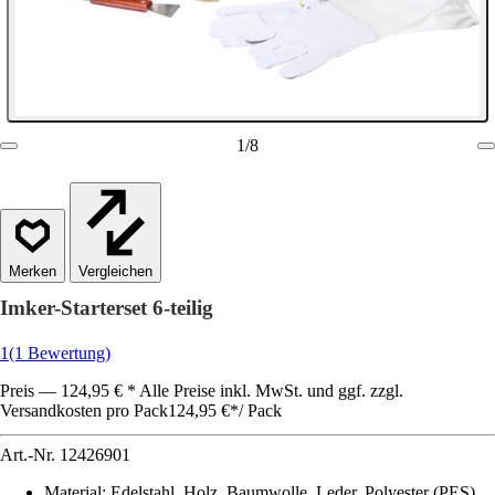
1
/
8
Vergleichen
Imker-Starterset 6-teilig
1
(1 Bewertung)
Preis — 124,95 € * Alle Preise inkl. MwSt. und ggf. zzgl.
Versandkosten pro Pack
124,95 €
*
/
Pack
Art.-Nr.
12426901
Material
:
Edelstahl, Holz, Baumwolle, Leder, Polyester (PES)