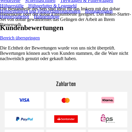
Weidezelte
Schermaschinen
Tierwaagen & Futterwaagen
Hühnerställe
Hühnerfutter & Legemehl
Die Bestandteile des Sets sind ideal für das Imkern mit der dobar
Hühnertränken und Hühnerfutterautomaten
Brutautomaten
Bienenkiste oder der dobar Einraumbeute geeignet. Das Imker-Starter-
Hühnerzubehör
Hühnerpflege
Set von dobar gewährleistet das Gelingen der Arbeit an Ihrem
Bienenvolk.
Kundenbewertungen
Bereich überspringen
Die Echtheit der Bewertungen wurde von uns nicht überprüft.
Bewertungen können auch von Kunden stammen, die die Ware nicht
nachweislich genutzt oder gekauft haben.
Zahlarten