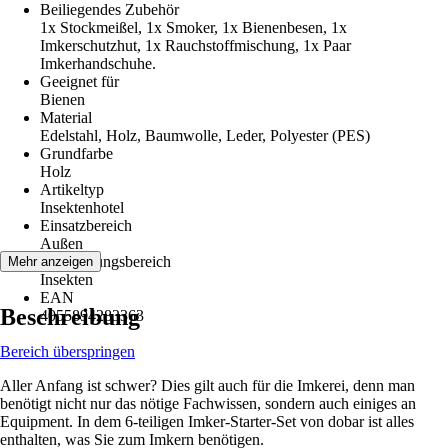
Beiliegendes Zubehör
1x Stockmeißel, 1x Smoker, 1x Bienenbesen, 1x
Imkerschutzhut, 1x Rauchstoffmischung, 1x Paar
Imkerhandschuhe.
Geeignet für
Bienen
Material
Edelstahl, Holz, Baumwolle, Leder, Polyester (PES)
Grundfarbe
Holz
Artikeltyp
Insektenhotel
Einsatzbereich
Außen
Anwendungsbereich
Mehr anzeigen
Insekten
EAN
Beschreibung
4055894283363
Bereich überspringen
Aller Anfang ist schwer? Dies gilt auch für die Imkerei, denn man
benötigt nicht nur das nötige Fachwissen, sondern auch einiges an
Equipment. In dem 6-teiligen Imker-Starter-Set von dobar ist alles
enthalten, was Sie zum Imkern benötigen.