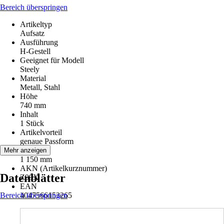
Bereich überspringen
Artikeltyp
Aufsatz
Ausführung
H-Gestell
Geeignet für Modell
Steely
Material
Metall, Stahl
Höhe
740 mm
Inhalt
1 Stück
Artikelvorteil
genaue Passform
Länge
Mehr anzeigen
1 150 mm
AKN (Artikelkurznummer)
Datenblätter
Z99X
EAN
Bereich überspringen
4047566153265