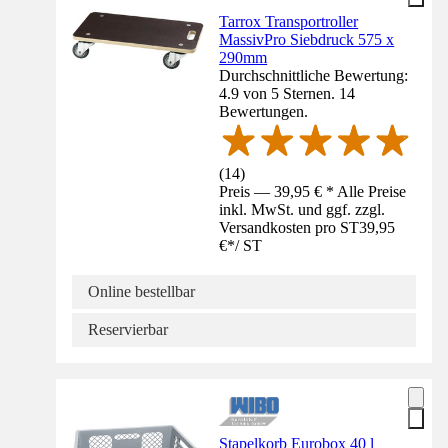
Tarrox Transportroller
MassivPro Siebdruck 575 x
290mm
Durchschnittliche Bewertung:
4.9 von 5 Sternen. 14
Bewertungen.
(
14
)
Preis — 39,95 € * Alle Preise
inkl. MwSt. und ggf. zzgl.
Versandkosten pro ST
39,95
€
*
/
ST
Online bestellbar
Reservierbar
Stapelkorb Eurobox 40 l