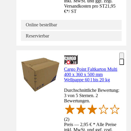
inkl. MwSt. und ggf. zzgl.
Versandkosten pro ST
21,95
€
*
/
ST
Online bestellbar
Reservierbar
Cargo Point Faltkarton Multi
400 x 360 x 500 mm
Wellpappe 60 l bis 20 kg
Durchschnittliche Bewertung:
3 von 5 Sternen. 2
Bewertungen.
(
2
)
Preis — 2,95 € * Alle Preise
inkl. MwSt. und ggf. zzgl.