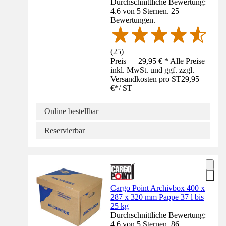
Durchschnittliche Bewertung:
4.6 von 5 Sternen. 25
Bewertungen.
(
25
)
Preis — 29,95 € * Alle Preise
inkl. MwSt. und ggf. zzgl.
Versandkosten pro ST
29,95
€
*
/
ST
Online bestellbar
Reservierbar
Cargo Point Archivbox 400 x
287 x 320 mm Pappe 37 l bis
25 kg
Durchschnittliche Bewertung:
4.6 von 5 Sternen. 86