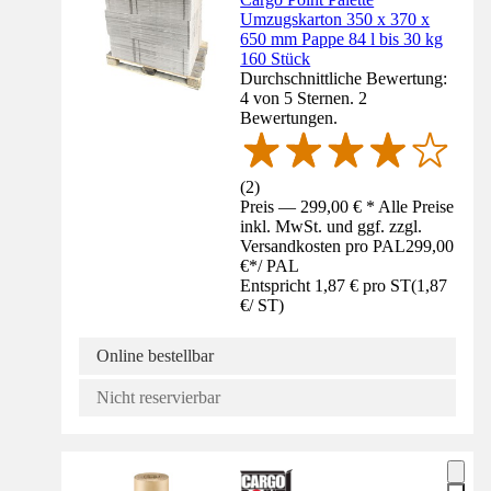
Umzugskarton 350 x 370 x
650 mm Pappe 84 l bis 30 kg
160 Stück
Durchschnittliche Bewertung:
4 von 5 Sternen. 2
Bewertungen.
(
2
)
Preis — 299,00 € * Alle Preise
inkl. MwSt. und ggf. zzgl.
Versandkosten pro PAL
299,00
€
*
/
PAL
Entspricht 1,87 € pro ST
(
1,87
€
/
ST
)
Online bestellbar
Nicht reservierbar