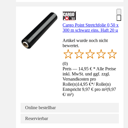
Cargo Point Stretchfolie 0,50 x
300 m schwarz eins. Haft 20 µ
Artikel wurde noch nicht
bewertet.
(
0
)
Preis — 14,95 € * Alle Preise
inkl. MwSt. und ggf. zzgl.
Versandkosten pro
Rolle(n)
14,95 €
*
/
Rolle(n)
Entspricht 9,97 € pro m²
(
9,97
€
/
m²
)
Online bestellbar
Reservierbar