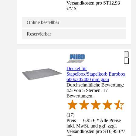
Versandkosten pro ST
12,93
€
*
/
ST
Online bestellbar
Reservierbar
Deckel für
Stapelbox/Stapelkorb Eurobox
600x20x400 mm grau
Durchschnittliche Bewertung:
4.5 von 5 Sternen. 17
Bewertungen.
(
17
)
Preis — 6,95 € * Alle Preise
inkl. MwSt. und ggf. zzgl.
Versandkosten pro ST
6,95 €
*
/