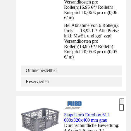
Versandkosten pro
Rolle(n)
16,95 €
*
/
Rolle(n)
Entspricht 0,06 € pro m
(
0,06
€
/
m
)
Bei Abnahme von 6 Rolle(n):
Preis — 13,95 € * Alle Preise
inkl. MwSt. und ggf. zzgl.
Versandkosten pro
Rolle(n)
13,95 €
*
/
Rolle(n)
Entspricht 0,05 € pro m
(
0,05
€
/
m
)
Online bestellbar
Reservierbar
Stapelkorb Eurobox 61 l
600x320x400 mm grau
Durchschnittliche Bewertung:
4.8 von 5 Sternen. 12