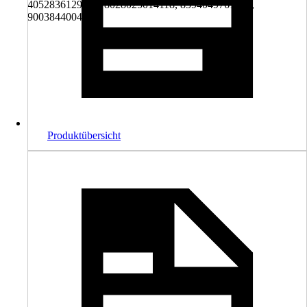
4052836129406, 8028025014118, 8594049761807,
9003844004235
Produktübersicht