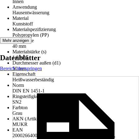
Innen
Anwendung
Hausentwässerung
Material
Kunststoff
Materialspezifizierung
Polypropylen (PP)
Nennweite
Mehr anzeigen
40 mm
Materialstärke (s)
Datenblätter
1,8 mm
Durchmesser außen (d1)
Bereich überspringen
50 mm
Eigenschaft
Heißwasserbeständig
Norm
DIN EN 1451-1
Ringsteifigkeit
SN2
Farbton
Grau
AKN (Artikelkurznummer)
MUKR
EAN
2000266400000, 4002644092942, 4025075182501,