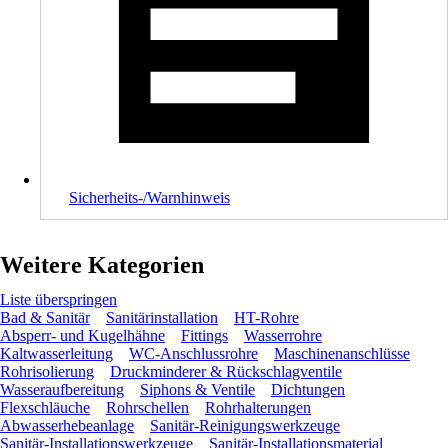
Sicherheits-/Warnhinweis
Weitere Kategorien
Liste überspringen
Bad & Sanitär
Sanitärinstallation
HT-Rohre
Absperr- und Kugelhähne
Fittings
Wasserrohre
Kaltwasserleitung
WC-Anschlussrohre
Maschinenanschlüsse
Rohrisolierung
Druckminderer & Rückschlagventile
Wasseraufbereitung
Siphons & Ventile
Dichtungen
Flexschläuche
Rohrschellen
Rohrhalterungen
Abwasserhebeanlage
Sanitär-Reinigungswerkzeuge
Sanitär-Installationswerkzeuge
Sanitär-Installationsmaterial