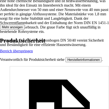
eine hohe chemische Beständigkeit und ist heißwasserbeständig, was
ihn ideal für den Einsatz im Innenbereich macht. Mit einem
Außendurchmesser von 50 mm und einer Nennweite von 40 mm passt
er perfekt in gängige Abflusssysteme. Die Materialstärke von 1,8 mm
sorgt für eine hohe Stabilität und Langlebigkeit. Dank der
Schwerentflammbarkeit und der Einhaltung der Norm DIN EN 1451-1
ist er sicher im Gebrauch. Die graue Farbe fügt sich unauffällig in
Mehr anzeigen
bestehende Rohrsysteme ein.
Produktsicherheit
Festgezurrt: Der HT-SW Siphonbogen DN 50/40 vereint Sicherheit
und Beständigkeit für eine effiziente Hausentwässerung.
Bereich überspringen
Verantwortlich für Produktsicherheit siehe
.
Herstellerinformationen