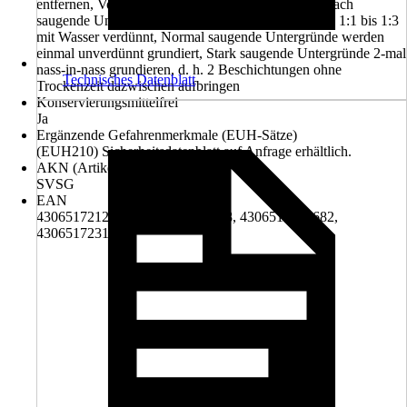
entfernen, Vor Gebrauch gut aufschütteln, Für schwach
saugende Untergründe wird die Silikat-Grundierung 1:1 bis 1:3
mit Wasser verdünnt, Normal saugende Untergründe werden
einmal unverdünnt grundiert, Stark saugende Untergründe 2-mal
nass-in-nass grundieren, d. h. 2 Beschichtungen ohne
Technisches Datenblatt
Trockenzeit dazwischen aufbringen
Konservierungsmittelfrei
Ja
Ergänzende Gefahrenmerkmale (EUH-Sätze)
(EUH210) Sicherheitsdatenblatt auf Anfrage erhältlich.
AKN (Artikelkurznummer)
SVSG
EAN
4306517212124, 4306517231668, 4306517231682,
4306517231705