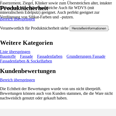
Faserzement, Ziegel, Klinker sowie zum Überstreichen alter, intakter
Produktsicherheit
Silikat- und Mineralfarbenanstriche Auch für WDVS (mit
mineralischem Edelputz) geeignet. Auch perfekt geeignet zur
Verdünnung von Silikat-Farben und –putzen.
Bereich überspringen
Verantwortlich für Produktsicherheit siehe
.
Herstellerinformationen
Weitere Kategorien
Liste überspringen
Baustoffe
Fassade
Fassadenfarben
Grundierungen Fassade
Fassadenfarben & Sockelfarben
Kundenbewertungen
Bereich überspringen
Die Echtheit der Bewertungen wurde von uns nicht überprüft.
Bewertungen können auch von Kunden stammen, die die Ware nicht
nachweislich genutzt oder gekauft haben.