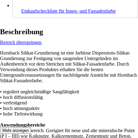
Einkaufscheckliste für Innen- und Fassadenfarbe
Beschreibung
Bereich überspringen
Hornbach Silikat-Grundierung ist eine farblose Dispersions-Silikat-
Grundierung zur Festigung von saugenden Untergründen im
Außenbereich vor dem Streichen mit Silikat-Fassadenfarbe. Durch
Verwendung dieses Produktes erhalten Sie die besten
Untergrundvoraussetzungen für nachfolgende Anstriche mit Hornbach
Silikat-Fassadenfarbe.
• reguliert ungleichmäßige Saugfähigkeit
• hoch diffusionsfähig
• verfestigend
• hoch atmungsaktiv
• hohe Tiefenwirkung
Anwendungsbereiche
Für den Außenbereich. Geeignet für neue und alte mineralische Putze
Mehr anzeigen
(P I – IIII) wie Kalkputze, Kalkzementputz, Zementputz und Beton,