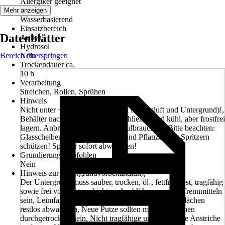
Allergiker geeignet
Basis
Mehr anzeigen
Wasserbasierend
Einsatzbereich
Datenblätter
Außen
Hydrosol
Bereich überspringen
Nein
Trockendauer ca.
10 h
Verarbeitung
Streichen, Rollen, Sprühen
Hinweis
Nicht unter +5 °C verarbeiten (gilt für Umluft und Untergrund)!,
Behälter nach Gebrauch gut verschließen und kühl, aber frostfrei
lagern. Anbruchgebinde alsbald aufbrauchen., Bitte beachten:
Glasscheiben, Kacheln, Marmor und Pflanzen vor Spritzern
schützen! Spritzer sofort abwaschen!
Grundierung empfohlen
Nein
Hinweis zur Untergrundvorbehandlung
Der Untergrund muss sauber, trocken, öl-, fettfrei, fest, tragfähig
sowie frei von Sinterschichten, Ausblühungen und Trennmitteln
sein, Leimfarben, Kleisterreste und kreidende Oberflächen
restlos abwaschen, Neue Putze sollten mind. 4 Wochen
durchgetrocknet sein, Nicht tragfähige und blätternde Anstriche