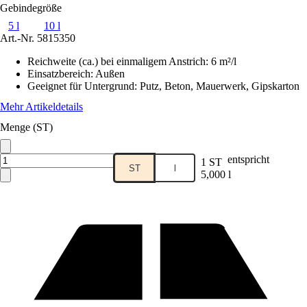
Gebindegröße
5 l
10 l
Art.-Nr.
5815350
Reichweite (ca.) bei einmaligem Anstrich
:
6 m²/l
Einsatzbereich
:
Außen
Geeignet für Untergrund
:
Putz, Beton, Mauerwerk, Gipskarton
Mehr Artikeldetails
Menge (ST)
entspricht
1 ST
ST
l
5,000 l