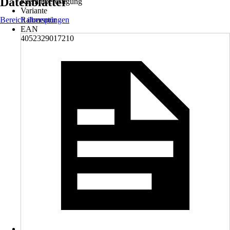
Datenblätter
Klemmbefestigung
Variante
Bereich überspringen
Rahmentür
EAN
4052329017210