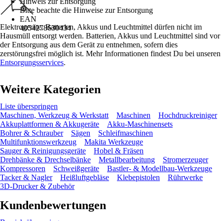
Hinweis zur Entsorgung
Bitte beachte die Hinweise zur Entsorgung
EAN
Elektrogeräte, Batterien, Akkus und Leuchtmittel dürfen nicht im
4054278630434
Hausmüll entsorgt werden. Batterien, Akkus und Leuchtmittel sind vor
der Entsorgung aus dem Gerät zu entnehmen, sofern dies
zerstörungsfrei möglich ist. Mehr Informationen findest Du bei unseren
Entsorgungsservices
.
Weitere Kategorien
Liste überspringen
Maschinen, Werkzeug & Werkstatt
Maschinen
Hochdruckreiniger
Akkuplattformen & Akkugeräte
Akku-Maschinensets
Bohrer & Schrauber
Sägen
Schleifmaschinen
Multifunktionswerkzeug
Makita Werkzeuge
Sauger & Reinigungsgeräte
Hobel & Fräsen
Drehbänke & Drechselbänke
Metallbearbeitung
Stromerzeuger
Kompressoren
Schweißgeräte
Bastler- & Modellbau-Werkzeuge
Tacker & Nagler
Heißluftgebläse
Klebepistolen
Rührwerke
3D-Drucker & Zubehör
Kundenbewertungen