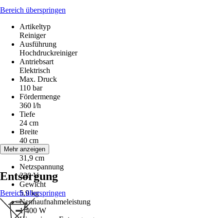
Bereich überspringen
Artikeltyp
Reiniger
Ausführung
Hochdruckreiniger
Antriebsart
Elektrisch
Max. Druck
110 bar
Fördermenge
360 l/h
Tiefe
24 cm
Breite
40 cm
Höhe
Mehr anzeigen
31,9 cm
Netzspannung
Entsorgung
220 V
Gewicht
Bereich überspringen
5,9 kg
Nennaufnahmeleistung
1 400 W