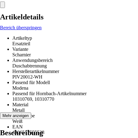
Artikeldetails
Bereich überspringen
Artikeltyp
Ersatzteil
Variante
Scharnier
Anwendungsbereich
Duschabtrennung
Herstellerartikelnummer
PIV20012-WH
Passend für Modell
Modena
Passend für Hornbach-Artikelnummer
10310769, 10310770
Material
Metall
Grundfarbe
Mehr anzeigen
Weiß
EAN
Beschreibung
4306517555528