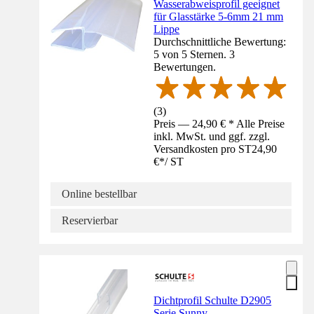
Wasserabweisprofil geeignet
für Glasstärke 5-6mm 21 mm
Lippe
Durchschnittliche Bewertung:
5 von 5 Sternen. 3
Bewertungen.
(
3
)
Preis — 24,90 € * Alle Preise
inkl. MwSt. und ggf. zzgl.
Versandkosten pro ST
24,90
€
*
/
ST
Online bestellbar
Reservierbar
Dichtprofil Schulte D2905
Serie Sunny