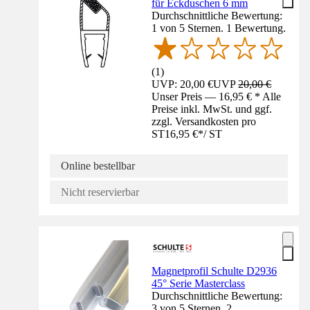
für Eckduschen 6 mm
Durchschnittliche Bewertung:
1 von 5 Sternen. 1 Bewertung.
(
1
)
UVP: 20,00 €
UVP
20,00 €
Unser Preis — 16,95 € * Alle
Preise inkl. MwSt. und ggf.
zzgl. Versandkosten pro
ST
16,95 €
*
/
ST
Online bestellbar
Nicht reservierbar
Magnetprofil Schulte D2936
45° Serie Masterclass
Durchschnittliche Bewertung:
3 von 5 Sternen. 2