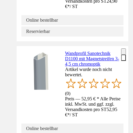
Versandkosten pro ST
24,90
€
*
/
ST
Online bestellbar
Reservierbar
Wandprofil Sanotechnik
D1100 mit Magnetstreifen 3-
4,5 cm chromoptik
Artikel wurde noch nicht
bewertet.
(
0
)
Preis — 52,95 € * Alle Preise
inkl. MwSt. und ggf. zzgl.
Versandkosten pro ST
52,95
€
*
/
ST
Online bestellbar