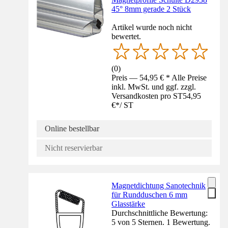
45° 8mm gerade 2 Stück
Artikel wurde noch nicht
bewertet.
(
0
)
Preis — 54,95 € * Alle Preise
inkl. MwSt. und ggf. zzgl.
Versandkosten pro ST
54,95
€
*
/
ST
Online bestellbar
Nicht reservierbar
Magnetdichtung Sanotechnik
für Rundduschen 6 mm
Glasstärke
Durchschnittliche Bewertung:
5 von 5 Sternen. 1 Bewertung.