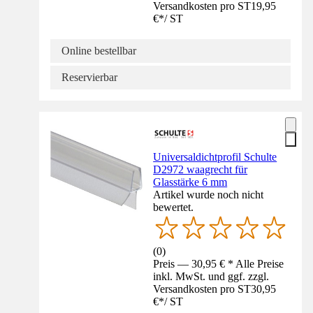
Versandkosten pro ST
19,95
€
*
/
ST
Online bestellbar
Reservierbar
Universaldichtprofil Schulte
D2972 waagrecht für
Glasstärke 6 mm
Artikel wurde noch nicht
bewertet.
(
0
)
Preis — 30,95 € * Alle Preise
inkl. MwSt. und ggf. zzgl.
Versandkosten pro ST
30,95
€
*
/
ST