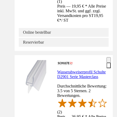
(
1
)
Preis — 19,95 € * Alle Preise
inkl. MwSt. und ggf. zzgl.
Versandkosten pro ST
19,95
€
*
/
ST
Online bestellbar
Reservierbar
Wasserabweiserprofil Schulte
D2901 Serie Masterclass
Durchschnittliche Bewertung:
3.5 von 5 Sternen. 2
Bewertungen.
(
2
)
Preis — 36,95 € * Alle Preise