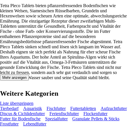
Tetra Pleco Tablets bieten pflanzenfressenden Bodenfischen wie
kleinen Welsen, Siamesischen Rüsselbarben, Grundeln und
Hexenwelsen sowie scheuen Arten eine optimale, abwechslungsreiche
Ernährung. Die einzigartige Rezeptur dieser zweifarbigen Multi-
Tabletten unterstützt die Gesundheit, Farbenpracht und Vitalität der
Fische - ohne Farb- oder Konservierungsstoffe. Die im Futter
enthaltenen Pflanzenproteine sind auf die besonderen
Ernährungsbedürfnisse pflanzenfressender Fische abgestimmt. Tetra
Pleco Tablets sinken schnell und lösen sich langsam im Wasser auf.
Deshalb eignen sie sich perfekt als Nahrung für eher scheue Fische
Ihres Aquariums. Der hohe Anteil an Spirulina-Algen wirkt sich
positiv auf die Vitalität aus, Omega-3-Fettsäuren unterstützen die
gesunde Entwicklung der Fische. Tetra Pleco Tablets sind nicht nur
leicht zu fressen, sondern auch sehr gut verdaulich und sorgen so
dafür, dass das Wasser sauber und seine Qualität stabil bleibt.
Mehr anzeigen
Weitere Kategorien
Liste überspringen
Tierbedarf
Aquaristik
Fischfutter
Futtertabletten
Aufzuchtfutter
Discus & Cichlidenfutter
Ferienfischfutter
Flockenfutter
Futter für Bodenfische
Spezialfutter
Granulate Pellets & Sticks
Frostfutter
Lebendfutter