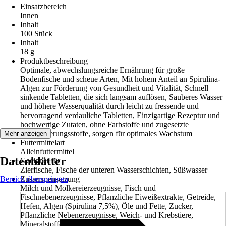
Einsatzbereich
Innen
Inhalt
100 Stück
Inhalt
18 g
Produktbeschreibung
Optimale, abwechslungsreiche Ernährung für große
Bodenfische und scheue Arten, Mit hohem Anteil an Spirulina-
Algen zur Förderung von Gesundheit und Vitalität, Schnell
sinkende Tabletten, die sich langsam auflösen, Sauberes Wasser
und höhere Wasserqualität durch leicht zu fressende und
hervorragend verdauliche Tabletten, Einzigartige Rezeptur und
hochwertige Zutaten, ohne Farbstoffe und zugesetzte
Konservierungsstoffe, sorgen für optimales Wachstum
Mehr anzeigen
Futtermittelart
Alleinfuttermittel
Datenblätter
Geeignet für
Zierfische, Fische der unteren Wasserschichten, Süßwasser
Bereich überspringen
Zusammensetzung
Milch und Molkereierzeugnisse, Fisch und
Fischnebenerzeugnisse, Pflanzliche Eiweißextrakte, Getreide,
Hefen, Algen (Spirulina 7,5%), Öle und Fette, Zucker,
Pflanzliche Nebenerzeugnisse, Weich- und Krebstiere,
Mineralstoffe.