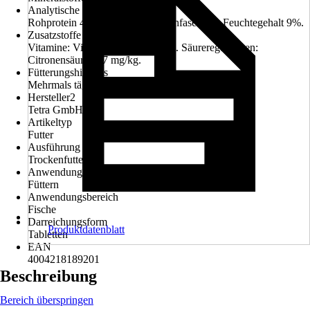
Analytische Bestandteile
Rohprotein 40%, Rohfett 6%, Rohfaser 2%, Feuchtegehalt 9%.
Zusatzstoffe (pro kg)
Vitamine: Vitamin D3 1054 IE/kg. Säureregulatoren:
Citronensäure 167 mg/kg.
Fütterungshinweis
Mehrmals täglich in kleinen Portionen füttern.
Hersteller2
Tetra GmbH
Artikeltyp
Futter
Ausführung
Trockenfutter
Anwendung
Füttern
Anwendungsbereich
Fische
Darreichungsform
Produktdatenblatt
Tabletten
EAN
4004218189201
Beschreibung
Bereich überspringen