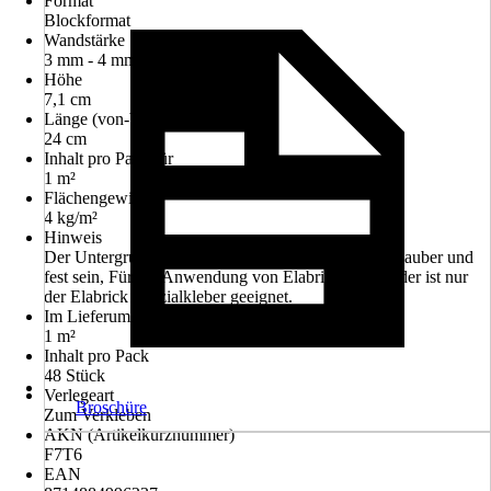
Format
Blockformat
Wandstärke
3 mm - 4 mm
Höhe
7,1 cm
Länge (von-bis)
24 cm
Inhalt pro Pack für
1 m²
Flächengewicht
4 kg/m²
Hinweis
Der Untergrund muss tragfähig, dauerhaft trocken, sauber und
fest sein, Für die Anwendung von Elabrick Verblender ist nur
der Elabrick Spezialkleber geeignet.
Im Lieferumfang enthalten
1 m²
Inhalt pro Pack
48 Stück
Verlegeart
Broschüre
Zum Verkleben
AKN (Artikelkurznummer)
F7T6
EAN