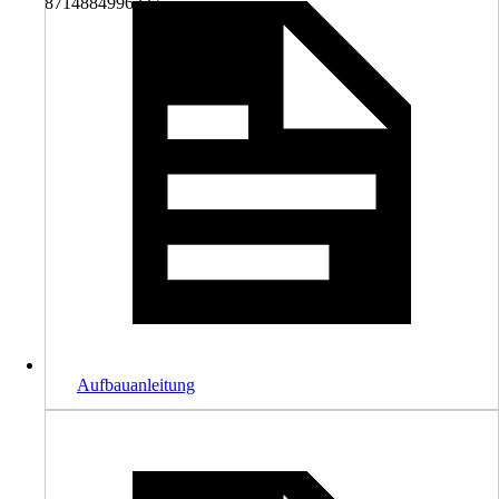
8714884996237
Aufbauanleitung