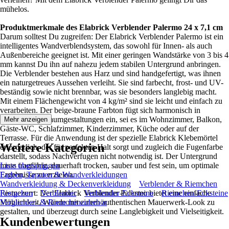
mühelos.
Produktmerkmale des Elabrick Verblender Palermo 24 x 7,1 cm
Darum solltest Du zugreifen: Der Elabrick Verblender Palermo ist ein
intelligentes Wandverblendsystem, das sowohl für Innen- als auch
Außenbereiche geeignet ist. Mit einer geringen Wandstärke von 3 bis 4
mm kannst Du ihn auf nahezu jedem stabilen Untergrund anbringen.
Die Verblender bestehen aus Harz und sind handgefertigt, was ihnen
ein naturgetreues Aussehen verleiht. Sie sind farbecht, frost- und UV-
beständig sowie nicht brennbar, was sie besonders langlebig macht.
Mit einem Flächengewicht von 4 kg/m² sind sie leicht und einfach zu
verarbeiten. Der beige-braune Farbton fügt sich harmonisch in
verschiedene Raumgestaltungen ein, sei es im Wohnzimmer, Balkon,
Mehr anzeigen
Gäste-WC, Schlafzimmer, Kinderzimmer, Küche oder auf der
Terrasse. Für die Anwendung ist der spezielle Elabrick Klebemörtel
Weitere Kategorien
erforderlich, der für perfekten Halt sorgt und zugleich die Fugenfarbe
darstellt, sodass Nachverfugen nicht notwendig ist. Der Untergrund
muss tragfähig, dauerhaft trocken, sauber und fest sein, um optimale
Liste überspringen
Ergebnisse zu erzielen.
Farben, Tapeten & Wandverkleidungen
Wandverkleidung & Deckenverkleidung
Verblender & Riemchen
Festgezurrt: Der Elabrick Verblender Palermo bietet eine einfache
Riemchen
Verblender
Verblender-Ecksteine
Riemchen-Ecksteine
Möglichkeit, Wände mit einem authentischen Mauerwerk-Look zu
Verblender- & Riemchenzubehör
gestalten, und überzeugt durch seine Langlebigkeit und Vielseitigkeit.
Kundenbewertungen