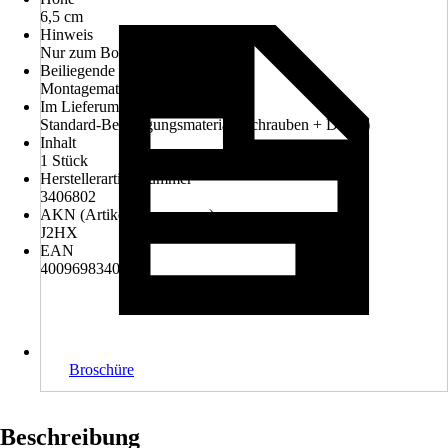
6,5 cm
Hinweis
Nur zum Bohren
Beiliegende Befestigung
Montagematerial zum Bohren
Im Lieferumfang enthalten
Standard-Befestigungsmaterial (Schrauben + Dübel)
Inhalt
1 Stück
Herstellerartikelnummer
3406802
AKN (Artikelkurznummer)
J2HX
EAN
4009698340081
Broschüre
Beschreibung