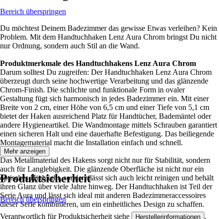
Bereich überspringen
Du möchtest Deinem Badezimmer das gewisse Etwas verleihen? Kein
Problem. Mit dem Handtuchhaken Lenz Aura Chrom bringst Du nicht
nur Ordnung, sondern auch Stil an die Wand.
Produktmerkmale des Handtuchhakens Lenz Aura Chrom
Darum solltest Du zugreifen: Der Handtuchhaken Lenz Aura Chrom
überzeugt durch seine hochwertige Verarbeitung und das glänzende
Chrom-Finish. Die schlichte und funktionale Form in ovaler
Gestaltung fügt sich harmonisch in jedes Badezimmer ein. Mit einer
Breite von 2 cm, einer Höhe von 6,5 cm und einer Tiefe von 5,1 cm
bietet der Haken ausreichend Platz für Handtücher, Bademäntel oder
andere Hygieneartikel. Die Wandmontage mittels Schrauben garantiert
einen sicheren Halt und eine dauerhafte Befestigung. Das beiliegende
Montagematerial macht die Installation einfach und schnell.
Mehr anzeigen
Das Metallmaterial des Hakens sorgt nicht nur für Stabilität, sondern
auch für Langlebigkeit. Die glänzende Oberfläche ist nicht nur ein
Produktsicherheit
optisches Highlight, sondern lässt sich auch leicht reinigen und behält
ihren Glanz über viele Jahre hinweg. Der Handtuchhaken ist Teil der
Serie Aura und lässt sich ideal mit anderen Badezimmeraccessoires
Bereich überspringen
dieser Serie kombinieren, um ein einheitliches Design zu schaffen.
Verantwortlich für Produktsicherheit siehe
.
Herstellerinformationen