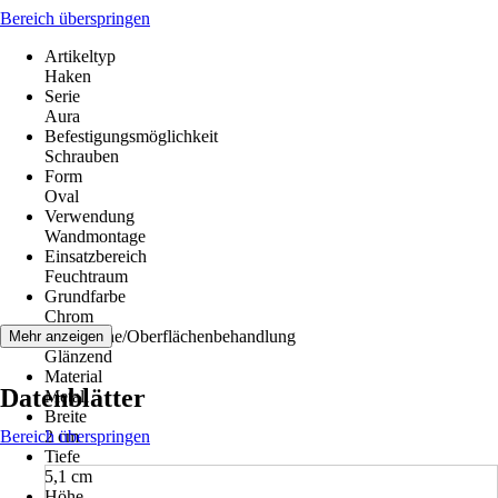
Bereich überspringen
Artikeltyp
Haken
Serie
Aura
Befestigungsmöglichkeit
Schrauben
Form
Oval
Verwendung
Wandmontage
Einsatzbereich
Feuchtraum
Grundfarbe
Chrom
Oberfläche/Oberflächenbehandlung
Mehr anzeigen
Glänzend
Material
Datenblätter
Metall
Breite
Bereich überspringen
2 cm
Tiefe
5,1 cm
Höhe