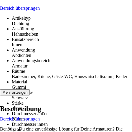
Bereich überspringen
Artikeltyp
Dichtung
Ausführung
Hahnscheiben
Einsatzbereich
Innen
Anwendung
Abdichten
Anwendungsbereich
Armatur
Räume
Badezimmer, Küche, Gäste-WC, Hauswirtschaftsraum, Keller
Material
Gummi
Grundfarbe
Mehr anzeigen
Schwarz
Stärke
Beschreibung
4 mm
Durchmesser außen
Bereich überspringen
28 mm
Durchmesser innen
Benötigst Du eine zuverlässige Lösung für Deine Armaturen? Die
5 mm