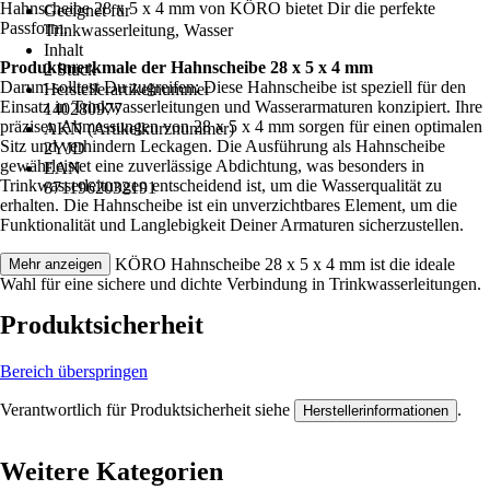
Hahnscheibe 28 x 5 x 4 mm von KÖRO bietet Dir die perfekte
Geeignet für
Passform.
Trinkwasserleitung, Wasser
Inhalt
Produktmerkmale der Hahnscheibe 28 x 5 x 4 mm
2 Stück
Darum solltest Du zugreifen: Diese Hahnscheibe ist speziell für den
Herstellerartikelnummer
Einsatz in Trinkwasserleitungen und Wasserarmaturen konzipiert. Ihre
140280977
präzisen Abmessungen von 28 x 5 x 4 mm sorgen für einen optimalen
AKN (Artikelkurznummer)
Sitz und verhindern Leckagen. Die Ausführung als Hahnscheibe
2YJD
gewährleistet eine zuverlässige Abdichtung, was besonders in
EAN
Trinkwasserleitungen entscheidend ist, um die Wasserqualität zu
8711962032191
erhalten. Die Hahnscheibe ist ein unverzichtbares Element, um die
Funktionalität und Langlebigkeit Deiner Armaturen sicherzustellen.
Festgezurrt: Die KÖRO Hahnscheibe 28 x 5 x 4 mm ist die ideale
Mehr anzeigen
Wahl für eine sichere und dichte Verbindung in Trinkwasserleitungen.
Produktsicherheit
Bereich überspringen
Verantwortlich für Produktsicherheit siehe
.
Herstellerinformationen
Weitere Kategorien