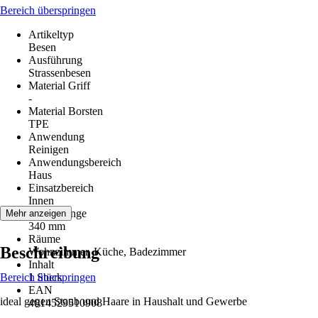
Bereich überspringen
Artikeltyp
Besen
Ausführung
Strassenbesen
Material Griff
-
Material Borsten
TPE
Anwendung
Reinigen
Anwendungsbereich
Haus
Einsatzbereich
Innen
Gesamtlänge
Mehr anzeigen
340 mm
Räume
Beschreibung
Wohnzimmer, Küche, Badezimmer
Inhalt
Bereich überspringen
1 Stück
EAN
ideal gegen Staub und Haare in Haushalt und Gewerbe
4014529510908