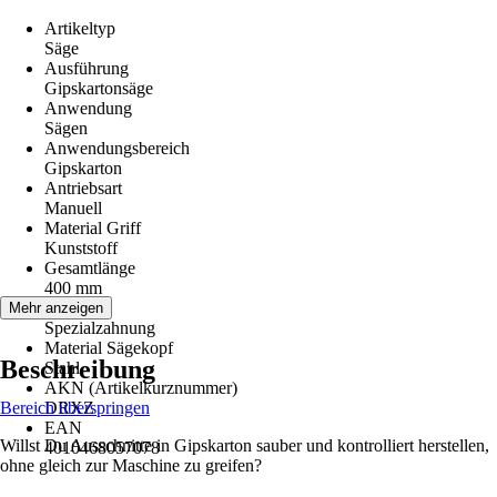
Artikeltyp
Säge
Ausführung
Gipskartonsäge
Anwendung
Sägen
Anwendungsbereich
Gipskarton
Antriebsart
Manuell
Material Griff
Kunststoff
Gesamtlänge
400 mm
Zahnung
Mehr anzeigen
Spezialzahnung
Material Sägekopf
Beschreibung
Stahl
AKN (Artikelkurznummer)
Bereich überspringen
DRXZ
EAN
Willst Du Ausschnitte in Gipskarton sauber und kontrolliert herstellen,
4010468057078
ohne gleich zur Maschine zu greifen?