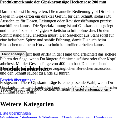
Produktmerkmale der Gipskartonsäge Heckenrose 200 mm
Darum solltest Du zugreifen: Die manuelle Bedienung gibt Dir beim
Sägen in Gipskarton ein direktes Gefühl für den Schnitt, sodass Du
Ausschnitte für Dosen, Leitungen oder Revisionsöffnungen präzise
nachführen kannst. Die Spezialzahnung ist auf Gipskarton ausgelegt
und unterstützt einen zügigen Arbeitsfortschritt, ohne dass Du den
Schnitt ständig neu ansetzen musst. Der Sägekopf aus Stahl sorgt für
eine belastbare Spitze und stabile Führung, damit Du auch beim
Einstechen und beim Kurvenschnitt kontrolliert arbeiten kannst.
Der Kunststoffgriff liegt griffig in der Hand und erleichtert das sichere
Mehr anzeigen
Führen der Säge, wenn Du längere Schnitte ausführst oder über Kopf
arbeitest. Mit der Gesamtlänge von 400 mm hast Du ausreichend
Produktsicherheit
Reichweite, um auch in schwer zugänglichen Bereichen anzusetzen
und den Schnitt sauber zu Ende zu führen.
Bereich überspringen
Festgezurrt: Diese Gipskartonsäge ist eine passende Wahl, wenn Du
Gipskarton manuell, kontrolliert und mit auf das Material abgestimmter
Verantwortlich für Produktsicherheit siehe
.
Herstellerinformationen
Zahnung sägen willst.
Weitere Kategorien
Liste überspringen
Maschinen, Werkzeug & Werkstatt
Handwerkzeuge
Handsägen