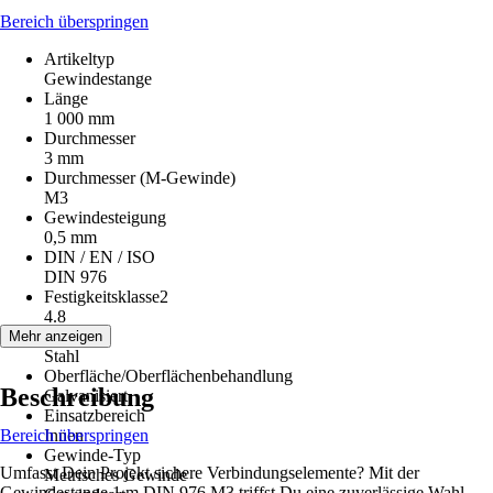
Bereich überspringen
Artikeltyp
Gewindestange
Länge
1 000 mm
Durchmesser
3 mm
Durchmesser (M-Gewinde)
M3
Gewindesteigung
0,5 mm
DIN / EN / ISO
DIN 976
Festigkeitsklasse2
4.8
Material
Mehr anzeigen
Stahl
Oberfläche/Oberflächenbehandlung
Beschreibung
Galvanisiert
Einsatzbereich
Bereich überspringen
Innen
Gewinde-Typ
Umfasst Dein Projekt sichere Verbindungselemente? Mit der
Metrisches Gewinde
Gewindestange 1 m DIN 976 M3 triffst Du eine zuverlässige Wahl.