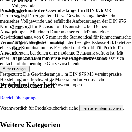
Gewindeart
Vollgewinde
Produktmerkmale der Gewindestange 1 m DIN 976 M3
Inhalt
Darum solltest Du zugreifen: Diese Gewindestange besitzt ein
1 Stück
metrisches Vollgewinde und erfüllt die Anforderungen der DIN 976
d
Norm. Das sorgt für Präzision und Konsistenz bei Deinen
3 mm
Anwendungen. Mit einem Durchmesser von M3 und einer
l
Gewindesteigung von 0,5 mm ist die Stange ideal für feinmechanische
1 000 mm
Verbindungen. Hergestellt aus Stahl der Festigkeitsklasse 4.8, bietet sie
AKN (Artikelkurznummer)
eine solide Kombination aus Festigkeit und Flexibilität. Perfekt für
J6EN
Anwendungen, bei denen eine moderate Belastung gefragt ist. Mit
EAN
einer Länge von 1000 mm ist sie vielseitig einsetzbar und lässt sich
2003831304000, 4001796758294, 4306516560028
einfach auf die benötigte Größe zuschneiden.
Mehr anzeigen
Festgezurrt: Die Gewindestange 1 m DIN 976 M3 vereint präzise
Herstellung und hochwertige Materialien für verlässliche
Produktsicherheit
Verbindungen in zahlreichen Anwendungen.
Bereich überspringen
Verantwortlich für Produktsicherheit siehe
.
Herstellerinformationen
Weitere Kategorien