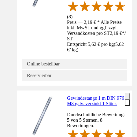
(
8
)
Preis — 2,19 € * Alle Preise
inkl. MwSt. und ggf. zzgl.
Versandkosten pro ST
2,19 €
*
/
ST
Entspricht 5,62 € pro kg
(
5,62
€
/
kg
)
Online bestellbar
Reservierbar
Gewindestange 1 m DIN 976
M8 galv. verzinkt 1 Stück
Durchschnittliche Bewertung:
5 von 5 Sternen. 8
Bewertungen.