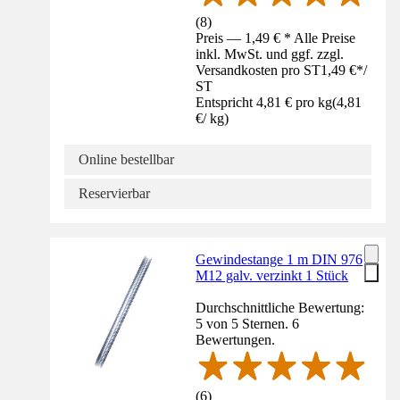
(
8
)
Preis — 1,49 € * Alle Preise
inkl. MwSt. und ggf. zzgl.
Versandkosten pro ST
1,49 €
*
/
ST
Entspricht 4,81 € pro kg
(
4,81
€
/
kg
)
Online bestellbar
Reservierbar
Gewindestange 1 m DIN 976
M12 galv. verzinkt 1 Stück
Durchschnittliche Bewertung:
5 von 5 Sternen. 6
Bewertungen.
(
6
)