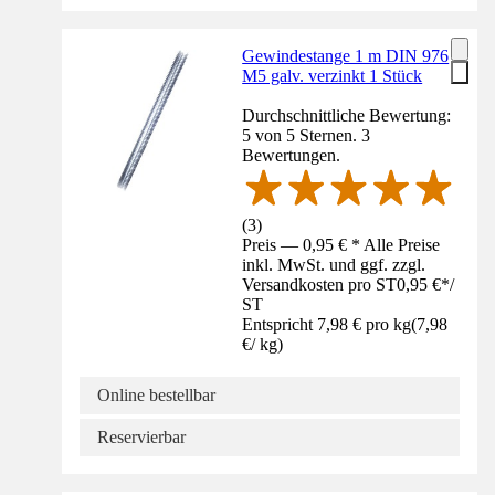
Gewindestange 1 m DIN 976
M5 galv. verzinkt 1 Stück
Durchschnittliche Bewertung:
5 von 5 Sternen. 3
Bewertungen.
(
3
)
Preis — 0,95 € * Alle Preise
inkl. MwSt. und ggf. zzgl.
Versandkosten pro ST
0,95 €
*
/
ST
Entspricht 7,98 € pro kg
(
7,98
€
/
kg
)
Online bestellbar
Reservierbar