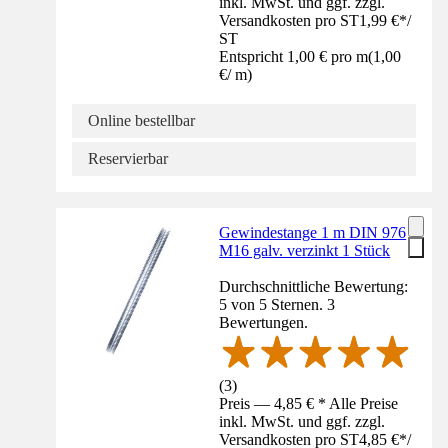
inkl. MwSt. und ggf. zzgl.
Versandkosten pro ST
1,99 €
*
/
ST
Entspricht 1,00 € pro m
(
1,00
€
/
m
)
Online bestellbar
Reservierbar
Gewindestange 1 m DIN 976
M16 galv. verzinkt 1 Stück
Durchschnittliche Bewertung:
5 von 5 Sternen. 3
Bewertungen.
(
3
)
Preis — 4,85 € * Alle Preise
inkl. MwSt. und ggf. zzgl.
Versandkosten pro ST
4,85 €
*
/