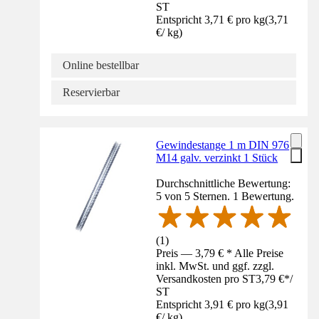
ST
Entspricht 3,71 € pro kg
(
3,71
€
/
kg
)
Online bestellbar
Reservierbar
Gewindestange 1 m DIN 976
M14 galv. verzinkt 1 Stück
Durchschnittliche Bewertung:
5 von 5 Sternen. 1 Bewertung.
(
1
)
Preis — 3,79 € * Alle Preise
inkl. MwSt. und ggf. zzgl.
Versandkosten pro ST
3,79 €
*
/
ST
Entspricht 3,91 € pro kg
(
3,91
€
/
kg
)