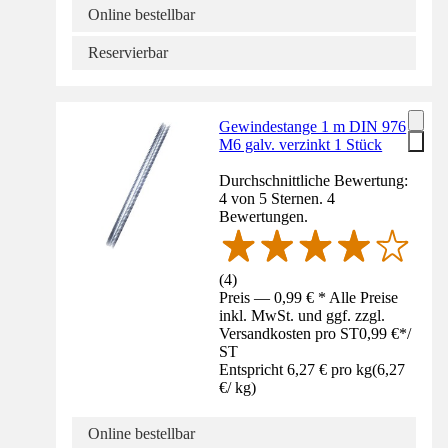
Online bestellbar
Reservierbar
Gewindestange 1 m DIN 976
M6 galv. verzinkt 1 Stück
Durchschnittliche Bewertung:
4 von 5 Sternen. 4
Bewertungen.
(
4
)
Preis — 0,99 € * Alle Preise
inkl. MwSt. und ggf. zzgl.
Versandkosten pro ST
0,99 €
*
/
ST
Entspricht 6,27 € pro kg
(
6,27
€
/
kg
)
Online bestellbar