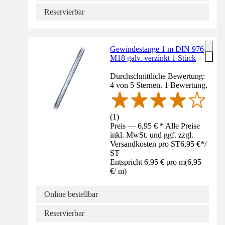
Reservierbar
Gewindestange 1 m DIN 976
M18 galv. verzinkt 1 Stück
Durchschnittliche Bewertung:
4 von 5 Sternen. 1 Bewertung.
(
1
)
Preis — 6,95 € * Alle Preise
inkl. MwSt. und ggf. zzgl.
Versandkosten pro ST
6,95 €
*
/
ST
Entspricht 6,95 € pro m
(
6,95
€
/
m
)
Online bestellbar
Reservierbar