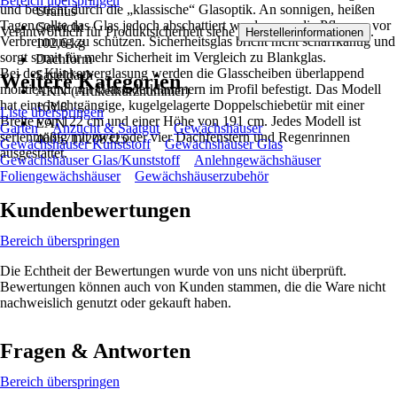
Bereich überspringen
und besticht durch die „klassische“ Glasoptik. An sonnigen, heißen
Uranus
Tagen sollte das Glas jedoch abschattiert werden, um die Pflanzen vor
Gewicht
Verantwortlich für Produktsicherheit siehe
.
Herstellerinformationen
Verbrennung zu schützen. Sicherheitsglas bricht nicht scharfkantig und
102,6 kg
sorgt somit für mehr Sicherheit im Vergleich zu Blankglas.
Dachform
Bei der Klinkerverglasung werden die Glasscheiben überlappend
Satteldach
Weitere Kategorien
montiert und mit Glasfederklammern im Profil befestigt. Das Modell
AKN (Artikelkurznummer)
hat eine leichtgängige, kugelgelagerte Doppelschiebetür mit einer
16Y8
Liste überspringen
Breite von 122 cm und einer Höhe von 191 cm. Jedes Modell ist
EAN
Garten
Anzucht & Saatgut
Gewächshäuser
serienmäßig mit zwei oder vier Dachfenstern und Regenrinnen
4005717208325
Gewächshäuser Kunststoff
Gewächshäuser Glas
ausgestattet.
Gewächshäuser Glas/Kunststoff
Anlehngewächshäuser
Foliengewächshäuser
Gewächshäuserzubehör
Kundenbewertungen
Bereich überspringen
Die Echtheit der Bewertungen wurde von uns nicht überprüft.
Bewertungen können auch von Kunden stammen, die die Ware nicht
nachweislich genutzt oder gekauft haben.
Fragen & Antworten
Bereich überspringen