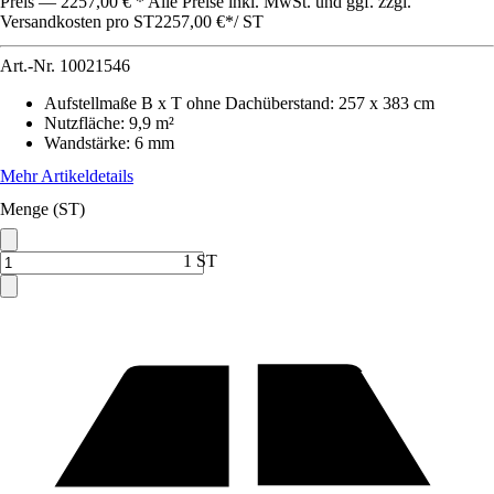
Preis — 2257,00 € * Alle Preise inkl. MwSt. und ggf. zzgl.
Versandkosten pro ST
2257,00 €
*
/
ST
Art.-Nr.
10021546
Aufstellmaße B x T ohne Dachüberstand
:
257 x 383 cm
Nutzfläche
:
9,9 m²
Wandstärke
:
6 mm
Mehr Artikeldetails
Menge (ST)
1 ST