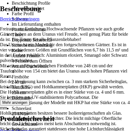
Beschichtung Profile
Beschreibung
Pulverbeschichtet
Farbe Profil
Bereich überspringen
Schwarz
Im Lieferumfang enthalten
Freiraum zur Entfaltung: Hochwachsende Pflanzen wie auch große
Fundamentrahmen
Gärtner haben an dem Uranus viel Freude, weil genug Platz für beide
Türart
da ist. Ein Traum für alle Pflanzenliebhaber!
Doppeltür, Schiebetür
Das Uranus ist ein Modell für den fortgeschrittenen Gärtner. Es ist in
Sicherheitsausstattung
vier verschiedenen Größen mit Grundflächen von 6,7 bis 11,5 m² und
Keine
in drei Farben erhältlich: Aluminium eloxiert, Smaragd oder Schwarz
Anzahl Fenster
pulverbeschichtet.
4 Fenster zum Öffnen
Mit seiner außergewöhnlichen Firsthöhe von 248 cm und der
Anzahl Dachfenster
Traufenhöhe von 154 cm bietet das Uranus auch hohen Pflanzen viel
4
Raum.
Firsthöhe
Bei der Verglasung kann zwischen ca. 3 mm starkem Sicherheitsglas,
248 cm
kristallklar (ESG) und Hohlkammerplatten (HKP) gewählt werden.
Traufhöhe
Die Hohlkammerplatten gibt es in einer Stärke von ca. 4 und 6 mm.
154 cm
Sie bestehen aus UV-stabilisiertem Polycarbonat. Die
Dachstärke
Dachfensterverglasung der Modelle mit HKP hat eine Stärke von ca. 4
Mehr anzeigen
6 mm
mm.
Schneelast
Hohlkammerplatten besitzen bessere Isoliereigenschaften als Glas.
25 kN/m²
Produktsicherheit
Sie sind bruchsicherer und leichter. Die leicht milchige Oberfläche
Artikeltyp
bricht das Licht, sodass meist kein Abschattieren notwendig ist.
Gewächshaus
Sicherheitsglas garantiert stattdessen eine hohe Lichtdurchlässigkeit
Serie