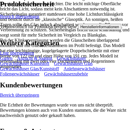
Produktsicherheit
Sie sind bruchsicherer und leichter. Die leicht milchige Oberfläche
bricht das Licht, sodass meist kein Abschattieren notwendig ist.
Sicherheitsglas garantiert stattdessen eine hohe Lichtdurchlässigkeit
Bereich überspringen
und besticht durch die „klassische“ Glasoptik. An sonnigen, heißen
Tagen sollte das Glas jedoch abschattiert werden, um die Pflanzen vor
Verantwortlich für Produktsicherheit siehe
.
Herstellerinformationen
Verbrennung zu schützen. Sicherheitsglas bricht nicht scharfkantig und
sorgt somit für mehr Sicherheit im Vergleich zu Blankglas.
Bei der Klinkerverglasung werden die Glasscheiben überlappend
Weitere Kategorien
montiert und mit Glasfederklammern im Profil befestigt. Das Modell
hat eine leichtgängige, kugelgelagerte Doppelschiebetür mit einer
Liste überspringen
Breite von 122 cm und einer Höhe von 191 cm. Jedes Modell ist
Garten
Anzucht & Saatgut
Gewächshäuser
serienmäßig mit zwei oder vier Dachfenstern und Regenrinnen
Gewächshäuser Kunststoff
Gewächshäuser Glas
ausgestattet.
Gewächshäuser Glas/Kunststoff
Anlehngewächshäuser
Foliengewächshäuser
Gewächshäuserzubehör
Kundenbewertungen
Bereich überspringen
Die Echtheit der Bewertungen wurde von uns nicht überprüft.
Bewertungen können auch von Kunden stammen, die die Ware nicht
nachweislich genutzt oder gekauft haben.