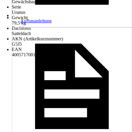
Gewächshaus
Serie
Uranus
Gewicht
Aufbauanleitung
79,5 kg
Dachform
Satteldach
AKN (Artikelkurznummer)
G5J5
EAN
4005717001964