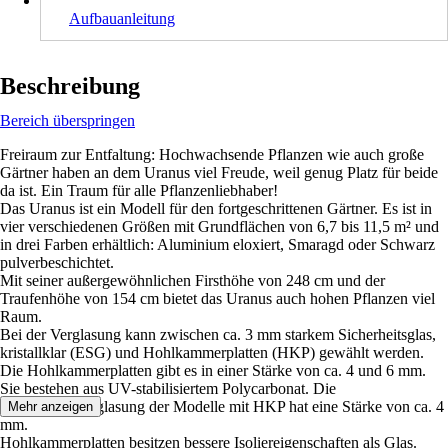
Aufbauanleitung
Beschreibung
Bereich überspringen
Freiraum zur Entfaltung: Hochwachsende Pflanzen wie auch große
Gärtner haben an dem Uranus viel Freude, weil genug Platz für beide
da ist. Ein Traum für alle Pflanzenliebhaber!
Das Uranus ist ein Modell für den fortgeschrittenen Gärtner. Es ist in
vier verschiedenen Größen mit Grundflächen von 6,7 bis 11,5 m² und
in drei Farben erhältlich: Aluminium eloxiert, Smaragd oder Schwarz
pulverbeschichtet.
Mit seiner außergewöhnlichen Firsthöhe von 248 cm und der
Traufenhöhe von 154 cm bietet das Uranus auch hohen Pflanzen viel
Raum.
Bei der Verglasung kann zwischen ca. 3 mm starkem Sicherheitsglas,
kristallklar (ESG) und Hohlkammerplatten (HKP) gewählt werden.
Die Hohlkammerplatten gibt es in einer Stärke von ca. 4 und 6 mm.
Sie bestehen aus UV-stabilisiertem Polycarbonat. Die
Dachfensterverglasung der Modelle mit HKP hat eine Stärke von ca. 4
Mehr anzeigen
mm.
Hohlkammerplatten besitzen bessere Isoliereigenschaften als Glas.