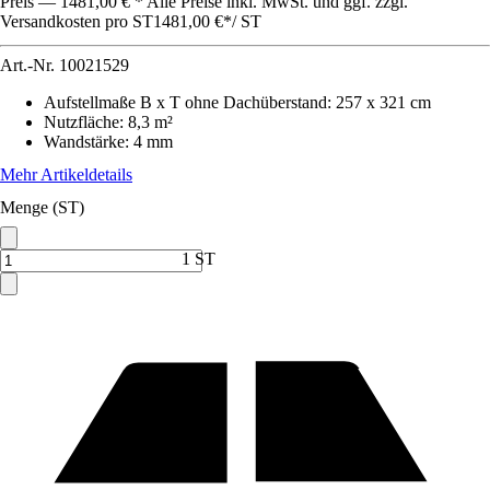
Preis — 1481,00 € * Alle Preise inkl. MwSt. und ggf. zzgl.
Versandkosten pro ST
1481,00 €
*
/
ST
Art.-Nr.
10021529
Aufstellmaße B x T ohne Dachüberstand
:
257 x 321 cm
Nutzfläche
:
8,3 m²
Wandstärke
:
4 mm
Mehr Artikeldetails
Menge (ST)
1 ST