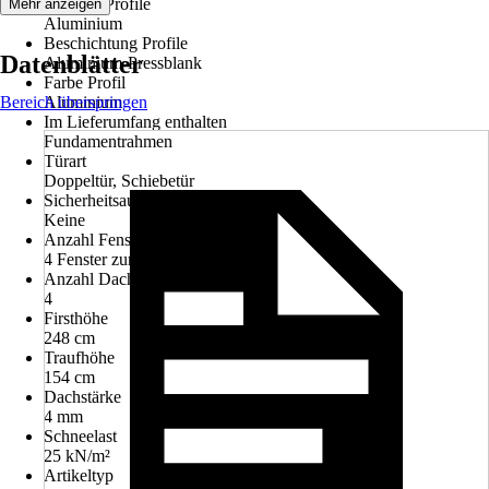
Material Profile
Mehr anzeigen
Aluminium
Beschichtung Profile
Datenblätter
Aluminium-Pressblank
Farbe Profil
Bereich überspringen
Aluminium
Im Lieferumfang enthalten
Fundamentrahmen
Türart
Doppeltür, Schiebetür
Sicherheitsausstattung
Keine
Anzahl Fenster
4 Fenster zum Öffnen
Anzahl Dachfenster
4
Firsthöhe
248 cm
Traufhöhe
154 cm
Dachstärke
4 mm
Schneelast
25 kN/m²
Artikeltyp