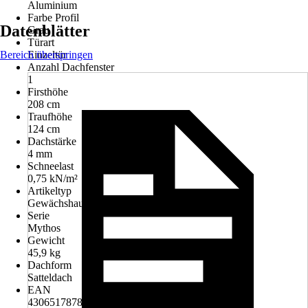
Aluminium
Farbe Profil
Datenblätter
Grau
Türart
Bereich überspringen
Einzeltür
Anzahl Dachfenster
1
Firsthöhe
208 cm
Traufhöhe
124 cm
Dachstärke
4 mm
Schneelast
0,75 kN/m²
Artikeltyp
Gewächshaus
Serie
Mythos
Gewicht
45,9 kg
Dachform
Satteldach
EAN
4306517878481, 7290108138665