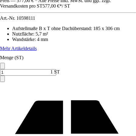
Preis — 577,00 € * Alle Preise inkl. MwSt. und ggf. zzgl.
Versandkosten pro ST
577,00 €
*
/
ST
Art.-Nr.
10598111
Aufstellmaße B x T ohne Dachüberstand
:
185 x 306 cm
Nutzfläche
:
5,7 m²
Wandstärke
:
4 mm
Mehr Artikeldetails
Menge (ST)
1 ST