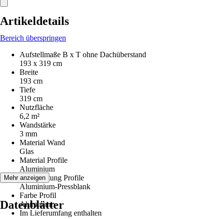
Artikeldetails
Bereich überspringen
Aufstellmaße B x T ohne Dachüberstand
193 x 319 cm
Breite
193 cm
Tiefe
319 cm
Nutzfläche
6,2 m²
Wandstärke
3 mm
Material Wand
Glas
Material Profile
Aluminium
Beschichtung Profile
Mehr anzeigen
Aluminium-Pressblank
Farbe Profil
Datenblätter
Aluminium
Im Lieferumfang enthalten