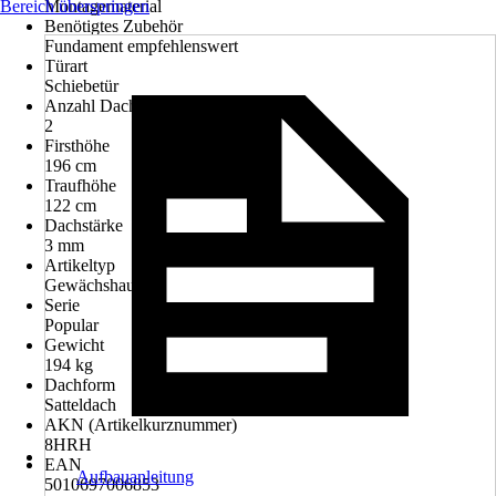
Bereich überspringen
Montagematerial
Benötigtes Zubehör
Fundament empfehlenswert
Türart
Schiebetür
Anzahl Dachfenster
2
Firsthöhe
196 cm
Traufhöhe
122 cm
Dachstärke
3 mm
Artikeltyp
Gewächshaus
Serie
Popular
Gewicht
194 kg
Dachform
Satteldach
AKN (Artikelkurznummer)
8HRH
EAN
Aufbauanleitung
5010697006853