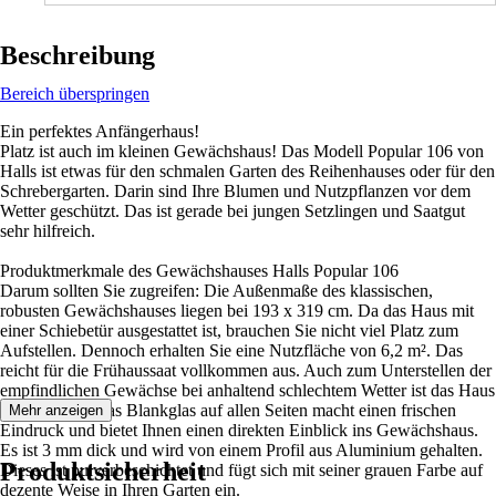
Beschreibung
Bereich überspringen
Ein perfektes Anfängerhaus!
Platz ist auch im kleinen Gewächshaus! Das Modell Popular 106 von
Halls ist etwas für den schmalen Garten des Reihenhauses oder für den
Schrebergarten. Darin sind Ihre Blumen und Nutzpflanzen vor dem
Wetter geschützt. Das ist gerade bei jungen Setzlingen und Saatgut
sehr hilfreich.
Produktmerkmale des Gewächshauses Halls Popular 106
Darum sollten Sie zugreifen: Die Außenmaße des klassischen,
robusten Gewächshauses liegen bei 193 x 319 cm. Da das Haus mit
einer Schiebetür ausgestattet ist, brauchen Sie nicht viel Platz zum
Aufstellen. Dennoch erhalten Sie eine Nutzfläche von 6,2 m². Das
reicht für die Frühaussaat vollkommen aus. Auch zum Unterstellen der
empfindlichen Gewächse bei anhaltend schlechtem Wetter ist das Haus
gut geeignet. Das Blankglas auf allen Seiten macht einen frischen
Mehr anzeigen
Eindruck und bietet Ihnen einen direkten Einblick ins Gewächshaus.
Es ist 3 mm dick und wird von einem Profil aus Aluminium gehalten.
Produktsicherheit
Dieses ist pulverbeschichtet und fügt sich mit seiner grauen Farbe auf
dezente Weise in Ihren Garten ein.