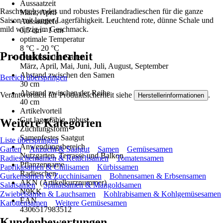
Aussaatzeit
Raschwachsendes und robustes Freilandradieschen für die ganze
März, April
Saison mit langer Lagerfähigkeit. Leuchtend rote, dünne Schale und
Aussaattiefe
mild würzig im Geschmack.
0,5 cm - 1 cm
optimale Temperatur
8 °C - 20 °C
Produktsicherheit
Direktsaat im Garten
März, April, Mai, Juni, Juli, August, September
Abstand zwischen den Samen
Bereich überspringen
30 cm
Abstand zwischen der Reihe
Verantwortlich für Produktsicherheit siehe
.
Herstellerinformationen
40 cm
Artikelvorteil
Gut lagerfähig, robust.
Weitere Kategorien
Züchtungsform
Samenfestes Saatgut
Liste überspringen
Anwendungsbereich
Garten
Anzucht & Saatgut
Samen
Gemüsesamen
Nutzgarten, Terrasse und Balkon
Radieschensamen & Rettichsamen
Tomatensamen
Pflanzenname
Paprikasamen & Chilisamen
Kürbissamen
Radieschen
Gurkensamen & Zucchinisamen
Bohnensamen & Erbsensamen
AKN (Artikelkurznummer)
Salatsamen
Spinatsamen & Mangoldsamen
N9KK
Zwiebelsamen & Lauchsamen
Kohlrabisamen & Kohlgemüsesamen
EAN
Karottensamen
Weitere Gemüsesamen
4306517983512
Kundenbewertungen