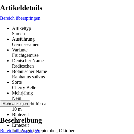
Artikeldetails
Bereich überspringen
Artikeltyp
Samen
Ausführung
Gemüsesamen
Variante
Fruchtgemüse
Deutscher Name
Radieschen
Botanischer Name
Raphanus sativus
Sorte
Cherry Belle
Mehrjährig
Nein
Inhalt reicht für ca.
Mehr anzeigen
10 m
Blütezeit
Beschreibung
-
Erntezeit
Bereich überspringen
Juli, August, September, Oktober