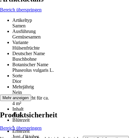
Bereich überspringen
Artikeltyp
Samen
Ausführung
Gemüsesamen
Variante
Hülsenfrüchte
Deutscher Name
Buschbohne
Botanischer Name
Phaseolus vulgaris L.
Sorte
Dior
Mehrjährig
Nein
Inhalt reicht für ca.
Mehr anzeigen
4 m²
Inhalt
Produktsicherheit
45 g
Blütezeit
-
Bereich überspringen
Erntezeit
Juni, Oktober