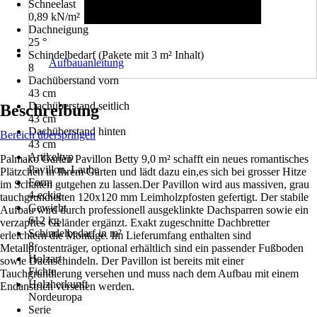
Schneelast
0,89 kN/m²
Dachneigung
25 °
Schindelbedarf (Pakete mit 3 m² Inhalt)
Aufbauanleitung
8
Dachüberstand vorn
43 cm
Dachüberstand seitlich
Beschreibung
43 cm
Dachüberstand hinten
Bereich überspringen
43 cm
Artikeltyp
Palmako Garten Pavillon Betty 9,0 m² schafft ein neues romantisches
Pavillon, Laube
Plätzchen in Ihrem Garten und lädt dazu ein,es sich bei grosser Hitze
Form
im Schatten gutgehen zu lassen.Der Pavillon wird aus massiven, grau
4-eckig
tauchgrundierten 120x120 mm Leimholzpfosten gefertigt. Der stabile
Gewicht
Aufbau wird durch professionell ausgeklinkte Dachsparren sowie ein
612 kg
verzapftes Geländer ergänzt. Exakt zugeschnitte Dachbretter
Schindelbedarf in m²
erleichtern die Montage. Im Lieferumfang enthalten sind
8
Metallpfostenträger, optional erhältlich sind ein passender Fußboden
Holzart
sowie Dachschindeln. Der Pavillon ist bereits mit einer
Fichte
Tauchgrundierung versehen und muss nach dem Aufbau mit einem
Holzherkunft
Endanstrich versehen werden.
Nordeuropa
Serie