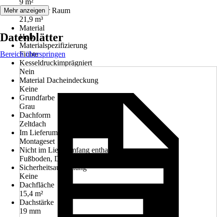
9 m²
Umbauter Raum
Mehr anzeigen
21,9 m³
Material
Datenblätter
Holz
Materialspezifizierung
Bereich überspringen
Fichte
Kesseldruckimprägniert
Nein
Material Dacheindeckung
Keine
Grundfarbe
Grau
Dachform
Zeltdach
Im Lieferumfang enthalten
Montageset
Nicht im Lieferumfang enthalten
Fußboden, Dacheindeckung
Sicherheitsausstattung
Keine
Dachfläche
15,4 m²
Dachstärke
19 mm