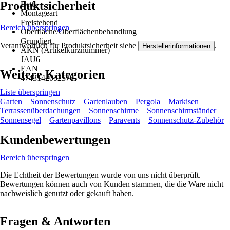
Produktsicherheit
Betty
Montageart
Freistehend
Bereich überspringen
Oberfläche/Oberflächenbehandlung
Grundiert
Verantwortlich für Produktsicherheit siehe
.
Herstellerinformationen
AKN (Artikelkurznummer)
JAU6
EAN
Weitere Kategorien
4743142052570
Liste überspringen
Garten
Sonnenschutz
Gartenlauben
Pergola
Markisen
Terrassenüberdachungen
Sonnenschirme
Sonnenschirmständer
Sonnensegel
Gartenpavillons
Paravents
Sonnenschutz-Zubehör
Kundenbewertungen
Bereich überspringen
Die Echtheit der Bewertungen wurde von uns nicht überprüft.
Bewertungen können auch von Kunden stammen, die die Ware nicht
nachweislich genutzt oder gekauft haben.
Fragen & Antworten