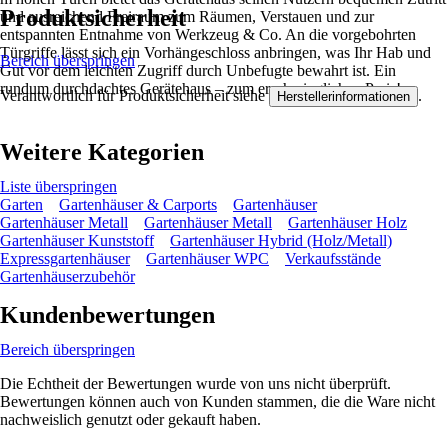
Produktsicherheit
und ausreichend Freiraum zum Räumen, Verstauen und zur
entspannten Entnahme von Werkzeug & Co. An die vorgebohrten
Türgriffe lässt sich ein Vorhängeschloss anbringen, was Ihr Hab und
Bereich überspringen
Gut vor dem leichten Zugriff durch Unbefugte bewahrt ist. Ein
rundum durchdachtes Gerätehaus – zum erschwinglichen Preis!
Verantwortlich für Produktsicherheit siehe
.
Herstellerinformationen
Weitere Kategorien
Liste überspringen
Garten
Gartenhäuser & Carports
Gartenhäuser
Gartenhäuser Metall
Gartenhäuser Metall
Gartenhäuser Holz
Gartenhäuser Kunststoff
Gartenhäuser Hybrid (Holz/Metall)
Expressgartenhäuser
Gartenhäuser WPC
Verkaufsstände
Gartenhäuserzubehör
Kundenbewertungen
Bereich überspringen
Die Echtheit der Bewertungen wurde von uns nicht überprüft.
Bewertungen können auch von Kunden stammen, die die Ware nicht
nachweislich genutzt oder gekauft haben.