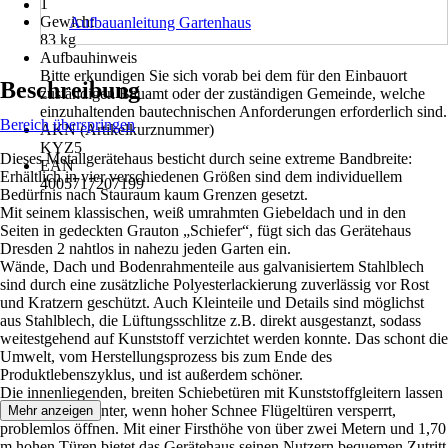
1
Gewicht
Aufbauanleitung Gartenhaus
83 kg
Aufbauhinweis
Bitte erkundigen Sie sich vorab bei dem für den Einbauort
Beschreibung
zuständigen Bauamt oder der zuständigen Gemeinde, welche
einzuhaltenden bautechnischen Anforderungen erforderlich sind.
Bereich überspringen
AKN (Artikelkurznummer)
KYZ5
Dieses Metallgerätehaus besticht durch seine extreme Bandbreite:
EAN
Erhältlich in vier verschiedenen Größen sind dem individuellem
4005717207199
Bedürfnis nach Stauraum kaum Grenzen gesetzt.
Mit seinem klassischen, weiß umrahmten Giebeldach und in den
Seiten in gedeckten Grauton „Schiefer“, fügt sich das Gerätehaus
Dresden 2 nahtlos in nahezu jeden Garten ein.
Wände, Dach und Bodenrahmenteile aus galvanisiertem Stahlblech
sind durch eine zusätzliche Polyesterlackierung zuverlässig vor Rost
und Kratzern geschützt. Auch Kleinteile und Details sind möglichst
aus Stahlblech, die Lüftungsschlitze z.B. direkt ausgestanzt, sodass
weitestgehend auf Kunststoff verzichtet werden konnte. Das schont die
Umwelt, vom Herstellungsprozess bis zum Ende des
Produktlebenszyklus, und ist außerdem schöner.
Die innenliegenden, breiten Schiebetüren mit Kunststoffgleitern lassen
sich auch im Winter, wenn hoher Schnee Flügeltüren versperrt,
Mehr anzeigen
problemlos öffnen. Mit einer Firsthöhe von über zwei Metern und 1,70
m hohen Türen bietet das Gerätehaus seinen Nutzern bequemen Zutritt