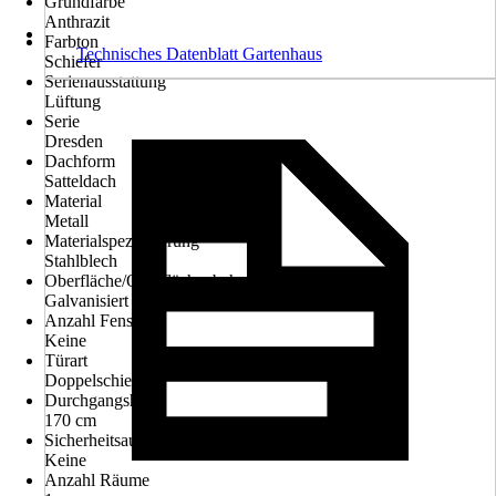
Grundfarbe
Anthrazit
Farbton
Technisches Datenblatt Gartenhaus
Schiefer
Serienausstattung
Lüftung
Serie
Dresden
Dachform
Satteldach
Material
Metall
Materialspezifizierung
Stahlblech
Oberfläche/Oberflächenbehandlung
Galvanisiert
Anzahl Fenster
Keine
Türart
Doppelschiebetür
Durchgangshöhe
170 cm
Sicherheitsausstattung
Keine
Anzahl Räume