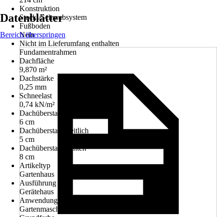
Konstruktion
Datenblätter
Steck-/Schraubsystem
Fußboden
Bereich überspringen
Nein
Nicht im Lieferumfang enthalten
Fundamentrahmen
Dachfläche
9,870 m²
Dachstärke
0,25 mm
Schneelast
0,74 kN/m²
Dachüberstand vorn
6 cm
Dachüberstand seitlich
5 cm
Dachüberstand hinten
8 cm
Artikeltyp
Gartenhaus
Ausführung
Gerätehaus
Anwendungsbereich
Gartenmaschinen, Gartenmöbel, Gartenwerkzeug