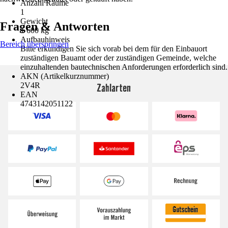
Anzahl Räume
1
Gewicht
Fragen & Antworten
1 600 kg
Aufbauhinweis
Bereich überspringen
Bitte erkundigen Sie sich vorab bei dem für den Einbauort
zuständigen Bauamt oder der zuständigen Gemeinde, welche
einzuhaltenden bautechnischen Anforderungen erforderlich sind.
AKN (Artikelkurznummer)
Zahlarten
2V4R
EAN
4743142051122