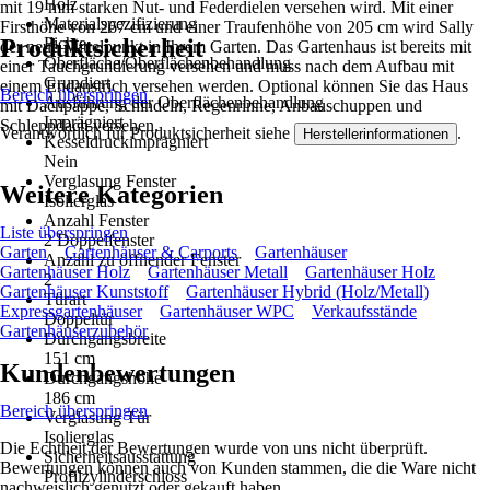
Holz
mit 19 mm starken Nut- und Federdielen versehen wird. Mit einer
Materialspezifizierung
Firsthöhe von 267 cm und einer Traufenhöhe von 205 cm wird Sally
Produktsicherheit
Fichte
der neue Mittelpunkt in Ihrem Garten. Das Gartenhaus ist bereits mit
Oberfläche/Oberflächenbehandlung
einer Tauchgrundierung versehen und muss nach dem Aufbau mit
Grundiert
einem Endanstrich versehen werden. Optional können Sie das Haus
Bereich überspringen
Ausführung der Oberflächenbehandlung
mit Dachpappe, Schindeln, Regenrinne, Anbauschuppen und
Imprägniert
Schleppdach versehen.
Verantwortlich für Produktsicherheit siehe
.
Herstellerinformationen
Kesseldruckimprägniert
Nein
Verglasung Fenster
Weitere Kategorien
Isolierglas
Anzahl Fenster
Liste überspringen
2 Doppelfenster
Garten
Gartenhäuser & Carports
Gartenhäuser
Anzahl zu öffnender Fenster
Gartenhäuser Holz
Gartenhäuser Metall
Gartenhäuser Holz
2
Gartenhäuser Kunststoff
Gartenhäuser Hybrid (Holz/Metall)
Türart
Expressgartenhäuser
Gartenhäuser WPC
Verkaufsstände
Doppeltür
Gartenhäuserzubehör
Durchgangsbreite
151 cm
Kundenbewertungen
Durchgangshöhe
186 cm
Bereich überspringen
Verglasung Tür
Isolierglas
Die Echtheit der Bewertungen wurde von uns nicht überprüft.
Sicherheitsausstattung
Bewertungen können auch von Kunden stammen, die die Ware nicht
Profilzylinderschloss
nachweislich genutzt oder gekauft haben.