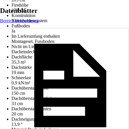
Firsthöhe
Datenblätter
278 cm
Konstruktion
Bereich überspringen
Blockbohlensystem
Fußboden
Ja
Im Lieferumfang enthalten
Montageset, Fussboden
Nicht im Lieferumfang enthalten
Dacheindeckung, Regenrinnen
Dachfläche
35,3 m²
Dachstärke
19 mm
Schneelast
0,9 kN/m²
Dachüberstand vorn
150 cm
Dachüberstand seitlich
33 cm
Dachüberstand hinten
20 cm
Dachneigung
13,9 °