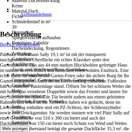
Material Dacheindeckung
Keine
Material Dach
Aufbauanleitung
Fichte
Schindelbedarf in m²
39
Eigenschaft
Beschreibung
Spiegelverkehrt aufbaubar
Benötigtes Zubehör
Bereich überspringen
Dacheindeckung, Regenrinnen
Artikeltyp
Palmako Gartenhaus Sally 19,1 m² ist mit der transparent
Gartenhaus
tauchgrundierten Oberfläche ein echter Klassiker unter den
Ausführung
Gartenhäusern. Das aus 44 mm starken Blockbohlen gefertigte Haus
Zweit- und Wochenendhaus, Gerätehaus
ist nahezu unverwüstlich und hinterlässt einen soliden Eindruck. Eine
Anwendungsbereich
echte Basis für rauschende Garten-Feten oder die sichere Burg für Ihr
Gartenmöbel, Gartenmaschinen, Gartenwerkzeug
Garten-Equipment. Auch der im Lieferumfang enthaltene Fußboden
Grundfarbe
hält so mancher Tanzeinlage stand. Öffnen Sie bei schönem Wetter die
Holz
mit Isolierglas versehene Doppeltür sowie das Fenster und lassen Sie
Serienausstattung
den Sommer ins Haus. Die Tür besteht zudem aus einem geleimten
Fußboden, Fenster, Vordach
Rahmen und selbst an die Sicherheit haben wir gedacht, denn im
Serie
Lieferumfang enthalten sind ein PZ-Schloss, der Schliesszylinder
Sally
sowie eine Drückgarnitur. Sie werden staunen wie viel Platz Sally auf
Dachform
einer Grundfläche von 510 x 390 cm bietet und auch der
Satteldach
Dachüberstand von 150 cm bietet noch Schutz vor Wind und Wetter.
Material
Inklusive Dachüberstand beträgt die gesamte Dachfläche 35,3 m², die
Mehr anzeigen