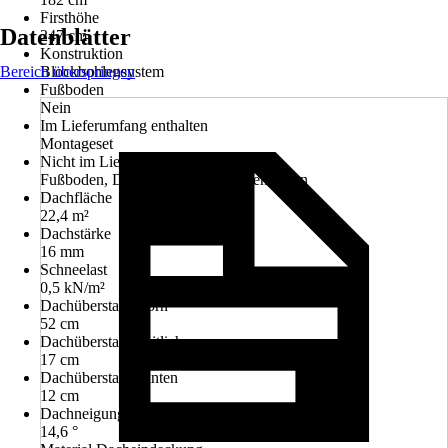
Firsthöhe
Datenblätter
247 cm
Konstruktion
Bereich überspringen
Blockbohlensystem
Fußboden
Nein
Im Lieferumfang enthalten
Montageset
Nicht im Lieferumfang enthalten
Fußboden, Dacheindeckung, Regenrinnen
Dachfläche
22,4 m²
Dachstärke
16 mm
Schneelast
0,5 kN/m²
Dachüberstand vorn
52 cm
Dachüberstand seitlich
17 cm
Dachüberstand hinten
12 cm
Dachneigung
14,6 °