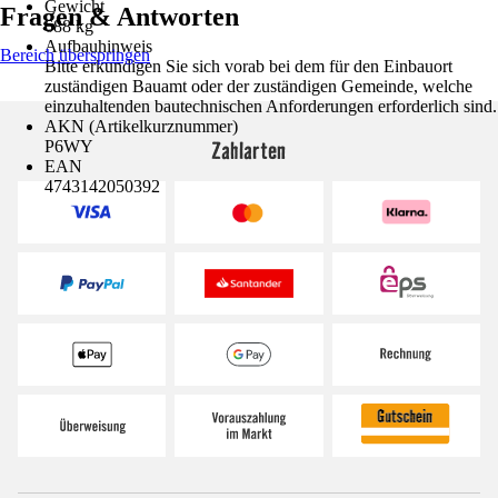
Gewicht
Fragen & Antworten
688 kg
Aufbauhinweis
Bereich überspringen
Bitte erkundigen Sie sich vorab bei dem für den Einbauort
zuständigen Bauamt oder der zuständigen Gemeinde, welche
einzuhaltenden bautechnischen Anforderungen erforderlich sind.
AKN (Artikelkurznummer)
Zahlarten
P6WY
EAN
4743142050392