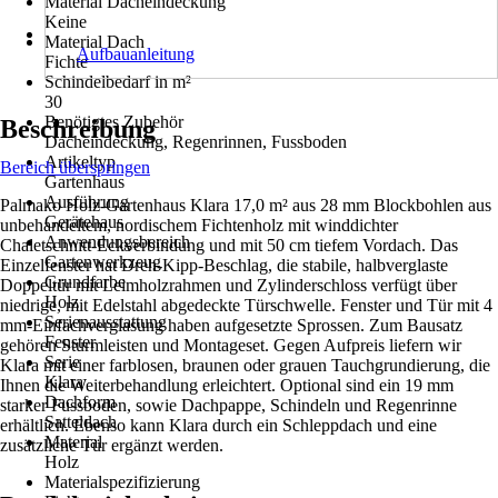
Material Dacheindeckung
Keine
Material Dach
Aufbauanleitung
Fichte
Schindelbedarf in m²
30
Benötigtes Zubehör
Beschreibung
Dacheindeckung, Regenrinnen, Fussboden
Artikeltyp
Bereich überspringen
Gartenhaus
Ausführung
Palmako Holz-Gartenhaus Klara 17,0 m² aus 28 mm Blockbohlen aus
Gerätehaus
unbehandeltem, nordischem Fichtenholz mit winddichter
Anwendungsbereich
Chaletschnitt-Eckverbindung und mit 50 cm tiefem Vordach. Das
Gartenwerkzeug
Einzelfenster hat Dreh-Kipp-Beschlag, die stabile, halbverglaste
Grundfarbe
Doppeltür mit Leimholzrahmen und Zylinderschloss verfügt über
Holz
niedrige, mit Edelstahl abgedeckte Türschwelle. Fenster und Tür mit 4
Serienausstattung
mm-Einfachverglasung haben aufgesetzte Sprossen. Zum Bausatz
Fenster
gehören Sturmleisten und Montageset. Gegen Aufpreis liefern wir
Serie
Klara mit einer farblosen, braunen oder grauen Tauchgrundierung, die
Klara
Ihnen die Weiterbehandlung erleichtert. Optional sind ein 19 mm
Dachform
starker Fussboden, sowie Dachpappe, Schindeln und Regenrinne
Satteldach
erhältlich. Ebenso kann Klara durch ein Schleppdach und eine
Material
zusätzliche Tür ergänzt werden.
Holz
Materialspezifizierung