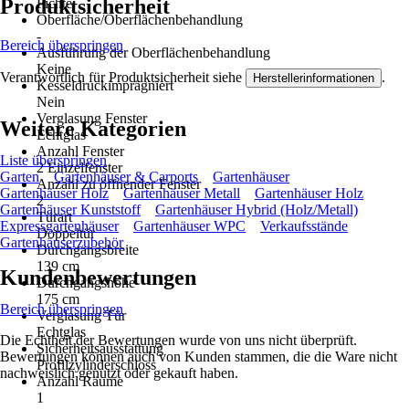
Produktsicherheit
Fichte
Oberfläche/Oberflächenbehandlung
-
Bereich überspringen
Ausführung der Oberflächenbehandlung
Keine
Verantwortlich für Produktsicherheit siehe
.
Herstellerinformationen
Kesseldruckimprägniert
Nein
Verglasung Fenster
Weitere Kategorien
Echtglas
Anzahl Fenster
Liste überspringen
2 Einzelfenster
Garten
Gartenhäuser & Carports
Gartenhäuser
Anzahl zu öffnender Fenster
Gartenhäuser Holz
Gartenhäuser Metall
Gartenhäuser Holz
2
Gartenhäuser Kunststoff
Gartenhäuser Hybrid (Holz/Metall)
Türart
Expressgartenhäuser
Gartenhäuser WPC
Verkaufsstände
Doppeltür
Gartenhäuserzubehör
Durchgangsbreite
139 cm
Kundenbewertungen
Durchgangshöhe
175 cm
Bereich überspringen
Verglasung Tür
Echtglas
Die Echtheit der Bewertungen wurde von uns nicht überprüft.
Sicherheitsausstattung
Bewertungen können auch von Kunden stammen, die die Ware nicht
Profilzylinderschloss
nachweislich genutzt oder gekauft haben.
Anzahl Räume
1