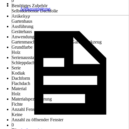
0
Benötigtes Zubehör
Aufbauanleitung
Selbstklebende Dachfolie
Artikeltyp
Gartenhaus
Ausführung
Gerätehaus
Anwendungsbereich
Gartenmaschinen, Gartenmöbel, Gartenwerkzeug
Grundfarbe
Holz
Serienausstattung
Schleppdach
Serie
Kodiak
Dachform
Flachdach
Material
Holz
Materialspezifizierung
Fichte
Anzahl Fenster
Keine
Anzahl zu öffnender Fenster
0