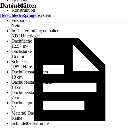
Datenblätter
211 cm
Konstruktion
Bereich überspringen
Steck-/Schraubsystem
Fußboden
Nein
Im Lieferumfang enthalten
KDI Unterleger
Dachfläche
12,57 m²
Dachstärke
16 mm
Schneelast
0,85 kN/m²
Dachüberstand vorn
18 cm
Dachüberstand seitlich
14 cm
Dachüberstand hinten
7 cm
Dachneigung
3 °
Material Dacheindeckung
Keine
Schindelbedarf in m²