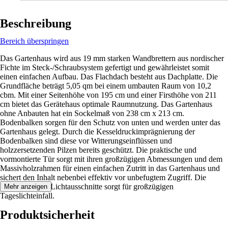
Beschreibung
Bereich überspringen
Das Gartenhaus wird aus 19 mm starken Wandbrettern aus nordischer
Fichte im Steck-/Schraubsystem gefertigt und gewährleistet somit
einen einfachen Aufbau. Das Flachdach besteht aus Dachplatte. Die
Grundfläche beträgt 5,05 qm bei einem umbauten Raum von 10,2
cbm. Mit einer Seitenhöhe von 195 cm und einer Firsthöhe von 211
cm bietet das Gerätehaus optimale Raumnutzung. Das Gartenhaus
ohne Anbauten hat ein Sockelmaß von 238 cm x 213 cm.
Bodenbalken sorgen für den Schutz von unten und werden unter das
Gartenhaus gelegt. Durch die Kesseldruckimprägnierung der
Bodenbalken sind diese vor Witterungseinflüssen und
holzzersetzenden Pilzen bereits geschützt. Die praktische und
vormontierte Tür sorgt mit ihren großzügigen Abmessungen und dem
Massivholzrahmen für einen einfachen Zutritt in das Gartenhaus und
sichert den Inhalt nebenbei effektiv vor unbefugtem Zugriff. Die
Verglasung der Lichtausschnitte sorgt für großzügigen
Mehr anzeigen
Tageslichteinfall.
Produktsicherheit