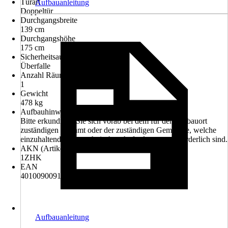
Türart
Aufbauanleitung
Doppeltür
Durchgangsbreite
139 cm
Durchgangshöhe
175 cm
Sicherheitsausstattung
Überfalle
Anzahl Räume
1
Gewicht
478 kg
Aufbauhinweis
Bitte erkundigen Sie sich vorab bei dem für den Einbauort
zuständigen Bauamt oder der zuständigen Gemeinde, welche
einzuhaltenden bautechnischen Anforderungen erforderlich sind.
AKN (Artikelkurznummer)
1ZHK
EAN
4010090091730, 4010090128566
Aufbauanleitung