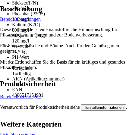
Stickstoff (N)
Beschreibung
200 mg/l
Phosphat (P2O5)
Bereich überspringen
100 mg/l
Kalium (K2O)
Diese Gartenerde ist eine nährstoffreiche Humusmischung für
800 mg/l
Pflanzarbeiten im Garten und zur Bodenverbesserung.
Magnesium (Mg)
120 mg/l
Für Stauden, Büsche und Bäume. Auch für den Gemüsegarten
Gewicht
geeignet.
21,5 kg
PH-Wert
Mit der Erde schaffen Sie die Basis für ein kräftiges und gesundes
6
Pflanzenwachstum.
Torfgehalt
Torfhaltig
AKN (Artikelkurznummer)
Produktsicherheit
U4CJ
EAN
4306517154981
Bereich überspringen
Verantwortlich für Produktsicherheit siehe
.
Herstellerinformationen
Weitere Kategorien
Liste überspringen