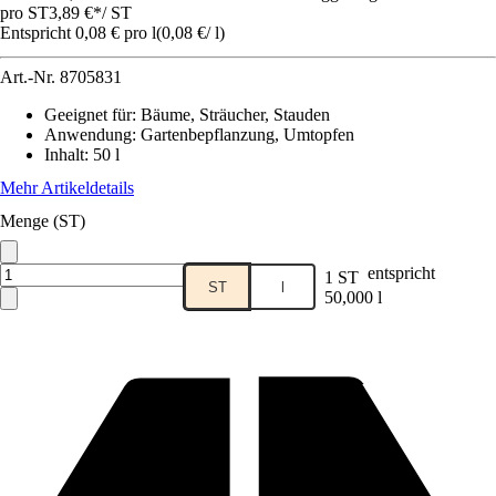
pro ST
3,89 €
*
/
ST
Entspricht 0,08 € pro l
(
0,08 €
/
l
)
Art.-Nr.
8705831
Geeignet für
:
Bäume, Sträucher, Stauden
Anwendung
:
Gartenbepflanzung, Umtopfen
Inhalt
:
50 l
Mehr Artikeldetails
Menge (ST)
entspricht
1 ST
ST
l
50,000 l