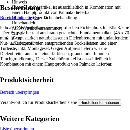
Hinweis
Beschreibung
Dieser Zubehörartikel ist ausschließlich in Kombination mit
einem Hauptprodukt von Palmako lieferbar.
Bereich überspringen
Oberfläche/Oberflächenbehandlung
Unbehandelt
Palmako Fussbodenbausatz aus nordischen Fichtenholz für Ella 8,7 m²
AKN (Artikelkurznummer)
. Der Bausatz besteht aus braun getauchten Fundamentbalken (45 x 70
2EFR
mm), 19 mm starken naturbelassenen Dielenbrettern mit umlaufendem
EAN
Nut- u. Federprofil, den entsprechenden Sockelleisten und einer
4743142007952
Türleiste, inkl. Montageset. Gegen Aufpreis liefern wir die
Dielenbretter auch mit einer farblosen, grauen oder braunen
Tauchgrundierung. Dieser Zubehörartikel ist ausschließlich in
Kombination mit einem Hauptprodukt von Palmako lieferbar.
Produktsicherheit
Bereich überspringen
Verantwortlich für Produktsicherheit siehe
.
Herstellerinformationen
Weitere Kategorien
Liste überspringen