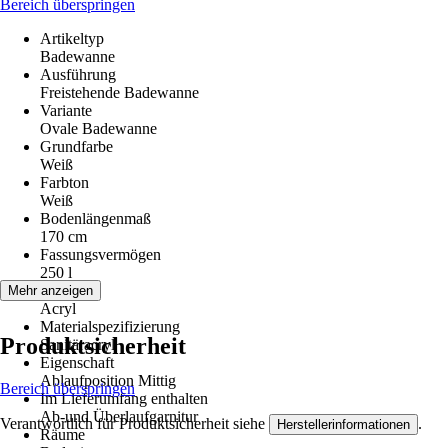
Bereich überspringen
Artikeltyp
Badewanne
Ausführung
Freistehende Badewanne
Variante
Ovale Badewanne
Grundfarbe
Weiß
Farbton
Weiß
Bodenlängenmaß
170 cm
Fassungsvermögen
250 l
Material
Mehr anzeigen
Acryl
Materialspezifizierung
Produktsicherheit
Sanitäracryl
Eigenschaft
Ablaufposition Mittig
Bereich überspringen
Im Lieferumfang enthalten
Ab-und Überlaufgarnitur
Verantwortlich für Produktsicherheit siehe
.
Herstellerinformationen
Räume