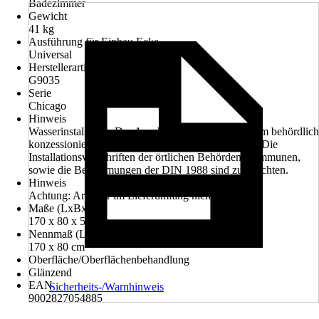
Badezimmer
Gewicht
41 kg
Ausführung für Einbau Ecke
Universal
Herstellerartikelnummer
G9035
Serie
Chicago
Hinweis
Wasserinstallation: Der Anschluss darf nur von einem behördlich
konzessionierten Fachbetrieb durchgeführt werden. Die
Installationsvorschriften der örtlichen Behörden/Kommunen,
sowie die Bestimmungen der DIN 1988 sind zu beachten.
Hinweis
Achtung: Armatur im Lieferumfang nicht enthalten
Maße (LxBxH)
170 x 80 x 56 cm
Nennmaß (LxB)
170 x 80 cm
Oberfläche/Oberflächenbehandlung
Glänzend
EAN
Sicherheits-/Warnhinweis
9002827054885