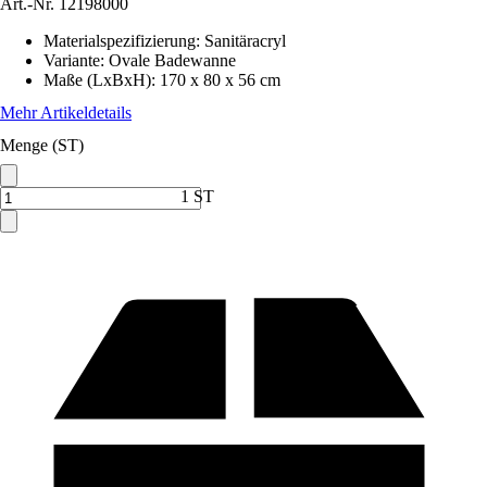
Art.-Nr.
12198000
Materialspezifizierung
:
Sanitäracryl
Variante
:
Ovale Badewanne
Maße (LxBxH)
:
170 x 80 x 56 cm
Mehr Artikeldetails
Menge (ST)
1 ST