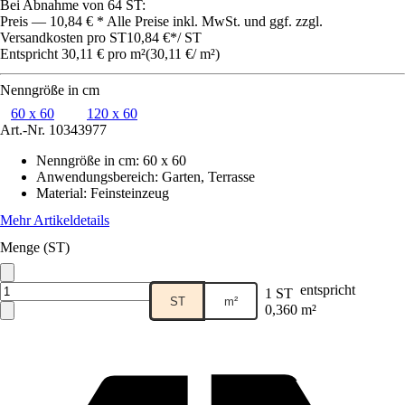
Bei Abnahme von 64 ST:
Preis — 10,84 € * Alle Preise inkl. MwSt. und ggf. zzgl.
Versandkosten pro ST
10,84 €
*
/
ST
Entspricht 30,11 € pro m²
(
30,11 €
/
m²
)
Nenngröße in cm
60 x 60
120 x 60
Art.-Nr.
10343977
Nenngröße in cm
:
60 x 60
Anwendungsbereich
:
Garten, Terrasse
Material
:
Feinsteinzeug
Mehr Artikeldetails
Menge (ST)
entspricht
1 ST
ST
m²
0,360 m²