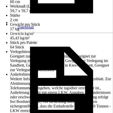
60 cm
Werkmaß (LxB)
59,7 x 59,7 cm
Stärke
2 cm
Gewicht pro Stück
Datenblatt
17 kg
Gewicht kg/m²
45,43 kg/m²
Stück pro Palette
64 Stück
Verlegehinweis
Geeignet zur Verlegung auf Plattenlager, Geeignet zur
Verlegung im Drainagemörtelbett, Geeignet zur Verlegung im
Sandbett, Geeignet zur Verlegung in Kies-/Splittbett, Geeignet
zur Verlegung in Mörtelbett
Anlieferhinweis
Weitere Informationen entnehmen Sie bitte dem Datenblatt. Zur
Abstimmung des Liefertermines bitte Handy- oder
Telefonnummer angeben, welche tagsüber erreichbar ist.,
Anlieferung erfolgt mit einem LKW, Angaben zu Hindernissen
oder erschwerter Zufahrt sind hilfreich!, Die Lieferung erfolgt
frei Bordsteinkante, Vor Bestellung muss vom Kunden
sichergestellt sein, dass die Entladestelle mit einem 40 Tonnen -
LKW erreichbar ist.