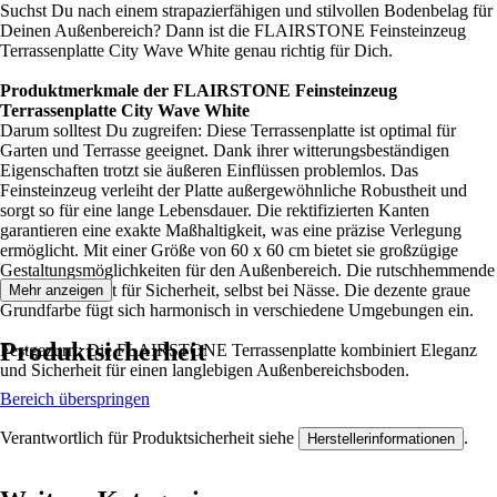
Suchst Du nach einem strapazierfähigen und stilvollen Bodenbelag für
Deinen Außenbereich? Dann ist die FLAIRSTONE Feinsteinzeug
Terrassenplatte City Wave White genau richtig für Dich.
Produktmerkmale der FLAIRSTONE Feinsteinzeug
Terrassenplatte City Wave White
Darum solltest Du zugreifen: Diese Terrassenplatte ist optimal für
Garten und Terrasse geeignet. Dank ihrer witterungsbeständigen
Eigenschaften trotzt sie äußeren Einflüssen problemlos. Das
Feinsteinzeug verleiht der Platte außergewöhnliche Robustheit und
sorgt so für eine lange Lebensdauer. Die rektifizierten Kanten
garantieren eine exakte Maßhaltigkeit, was eine präzise Verlegung
ermöglicht. Mit einer Größe von 60 x 60 cm bietet sie großzügige
Gestaltungsmöglichkeiten für den Außenbereich. Die rutschhemmende
Oberfläche sorgt für Sicherheit, selbst bei Nässe. Die dezente graue
Mehr anzeigen
Grundfarbe fügt sich harmonisch in verschiedene Umgebungen ein.
Produktsicherheit
Festgezurrt: Die FLAIRSTONE Terrassenplatte kombiniert Eleganz
und Sicherheit für einen langlebigen Außenbereichsboden.
Bereich überspringen
Verantwortlich für Produktsicherheit siehe
.
Herstellerinformationen