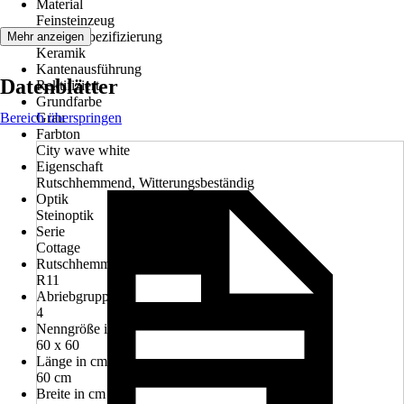
Material
Feinsteinzeug
Materialspezifizierung
Mehr anzeigen
Keramik
Kantenausführung
Datenblätter
Rektifiziert
Grundfarbe
Bereich überspringen
Grau
Farbton
City wave white
Eigenschaft
Rutschhemmend, Witterungsbeständig
Optik
Steinoptik
Serie
Cottage
Rutschhemmung
R11
Abriebgruppe
4
Nenngröße in cm
60 x 60
Länge in cm
60 cm
Breite in cm