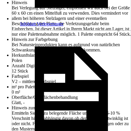
Hinweis
Bei Verlegung auf Stelzlager, empfehlen wir auch bei der Größe
60 x 60 cm einen Mittelfuß zu verwenden. Dies vermindert vor
allem bei höheren Stelzlagern und einer eventuellen
Beschädigung der Platte, die Verletzungsgefahr beim
Infoblatt Verlegemuster
Einbrechen. Ist dieser Artikel in Ihrem Markt nicht am Lager, ist
nur eine Palettenabnahme möglich. 1 Palette entspricht 64 Stück.
Hinweis zur Farbgebung
Bei Natursteinprodukten kann es aufgrund von natürlichen
Schwankungen zu Farbabweichungen kommen.
Herkunftsland
Polen
Anzahl Digitaldruck-Dekore ca.
12 Stück
Farbspiel
V2 – mittleres Farbspiel
m² pro Palette
0 m²
Oberfläche/Oberflächenbehandlung
Glatt, -
Hinweis zum Flieseneinkauf
Ermitteln Sie die zu belegende Fläche und rechnen 5-10 %
Verschnitt hinzu, abhängig davon ob der Raum rechtwinklig ist
oder nicht. Farbabweichungen zu früheren Lieferungen oder zu
den Mustern im Markt sind möglich und lassen sich