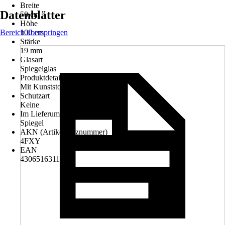
Breite
Datenblätter
50 cm
Höhe
Bereich überspringen
100 cm
Stärke
19 mm
Glasart
Spiegelglas
Produktdetails
Mit Kunststoffrahmen
Schutzart
Keine
Im Lieferumfang enthalten
Spiegel
AKN (Artikelkurznummer)
4FXY
EAN
4306516311071