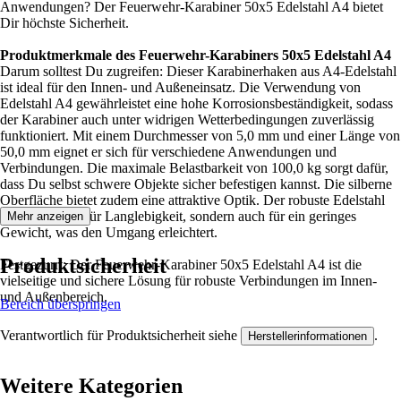
Anwendungen? Der Feuerwehr-Karabiner 50x5 Edelstahl A4 bietet
Dir höchste Sicherheit.
Produktmerkmale des Feuerwehr-Karabiners 50x5 Edelstahl A4
Darum solltest Du zugreifen: Dieser Karabinerhaken aus A4-Edelstahl
ist ideal für den Innen- und Außeneinsatz. Die Verwendung von
Edelstahl A4 gewährleistet eine hohe Korrosionsbeständigkeit, sodass
der Karabiner auch unter widrigen Wetterbedingungen zuverlässig
funktioniert. Mit einem Durchmesser von 5,0 mm und einer Länge von
50,0 mm eignet er sich für verschiedene Anwendungen und
Verbindungen. Die maximale Belastbarkeit von 100,0 kg sorgt dafür,
dass Du selbst schwere Objekte sicher befestigen kannst. Die silberne
Oberfläche bietet zudem eine attraktive Optik. Der robuste Edelstahl
sorgt nicht nur für Langlebigkeit, sondern auch für ein geringes
Mehr anzeigen
Gewicht, was den Umgang erleichtert.
Produktsicherheit
Festgezurrt: Der Feuerwehr-Karabiner 50x5 Edelstahl A4 ist die
vielseitige und sichere Lösung für robuste Verbindungen im Innen-
und Außenbereich.
Bereich überspringen
Verantwortlich für Produktsicherheit siehe
.
Herstellerinformationen
Weitere Kategorien