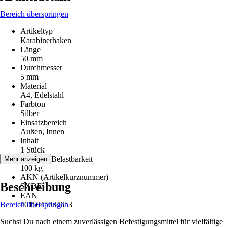
Bereich überspringen
Artikeltyp
Karabinerhaken
Länge
50 mm
Durchmesser
5 mm
Material
A4, Edelstahl
Farbton
Silber
Einsatzbereich
Außen, Innen
Inhalt
1 Stück
F = max. Belastbarkeit
Mehr anzeigen
100 kg
AKN (Artikelkurznummer)
Beschreibung
SXDE
EAN
Bereich überspringen
4011645034653
Suchst Du nach einem zuverlässigen Befestigungsmittel für vielfältige