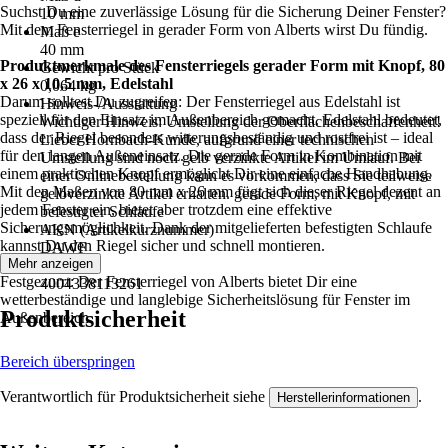
Suchst Du eine zuverlässige Lösung für die Sicherung Deiner Fenster?
10 mm
Mit dem Fensterriegel in gerader Form von Alberts wirst Du fündig.
Maß e
40 mm
Produktmerkmale des Fensterriegels gerader Form mit Knopf, 80
Gewicht pro Stück
x 26 x 10,5 mm, Edelstahl
0,064 kg
Darum solltest Du zugreifen: Der Fensterriegel aus Edelstahl ist
Hinweis-/Ausstattung
speziell für den Einsatz im Außenbereich gemacht. Edelstahl bedeutet,
Wichtiger Hinweis: Umstellung der Oberflächenbeschaffenheit!
dass der Riegel besonders witterungsbeständig und rostfrei ist – ideal
Lieber Hornbach-Kunde, aufgrund einer technischen
für den langen Außeneinsatz. Die gerade Form in Kombination mit
Umstellung sind noch gelb verzinkte Artikel im Umlauf. Bei
einem praktischen Knopf ermöglicht Dir eine einfache Handhabung.
einer Onlinebestellung kann es vorkommen, dass Sie teilweise
Mit den Maßen von 80 mm x 26 mm fügt sich dieser Riegel dezent an
gelbverzinkte Artikel erhalten. gerade Form, mit Knopf, mit
jedem Fenster ein, bietet aber trotzdem eine effektive
befestigter Schlaufe
Sicherungsmöglichkeit. Dank der mitgelieferten befestigten Schlaufe
AKN (Artikelkurznummer)
kannst Du den Riegel sicher und schnell montieren.
DAWF
Mehr anzeigen
EAN
Festgezurrt: Der Fensterriegel von Alberts bietet Dir eine
4004338113261
wetterbeständige und langlebige Sicherheitslösung für Fenster im
Produktsicherheit
Außenbereich.
Bereich überspringen
Verantwortlich für Produktsicherheit siehe
.
Herstellerinformationen