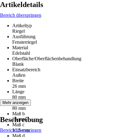
Artikeldetails
Bereich überspringen
Artikeltyp
Riegel
Ausführung
Fensterriegel
Material
Edelstahl
Oberfläche/Oberflächenbehandlung
Blank
Einsatzbereich
Außen
Breite
26 mm
Länge
80 mm
Maß a
Mehr anzeigen
80 mm
Maß b
Beschreibung
26 mm
Maß c
Bereich überspringen
10,5 mm
Maß d