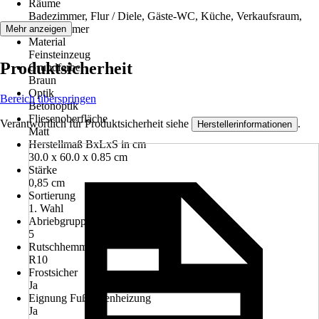
Räume
Badezimmer, Flur / Diele, Gäste-WC, Küche, Verkaufsraum,
Wohnzimmer
Mehr anzeigen
Material
Feinsteinzeug
Produktsicherheit
Grundfarbe
Braun
Optik
Bereich überspringen
Betonoptik
Fliesenoberfläche
Verantwortlich für Produktsicherheit siehe
.
Herstellerinformationen
Matt
Herstellmaß BxLxS in cm
30.0 x 60.0 x 0.85 cm
Stärke
0,85 cm
Sortierung
1. Wahl
Abriebgruppe/Tiefenverschleiß
5
Rutschhemmung
R10
Frostsicher
Ja
Eignung Fußbodenheizung
Ja