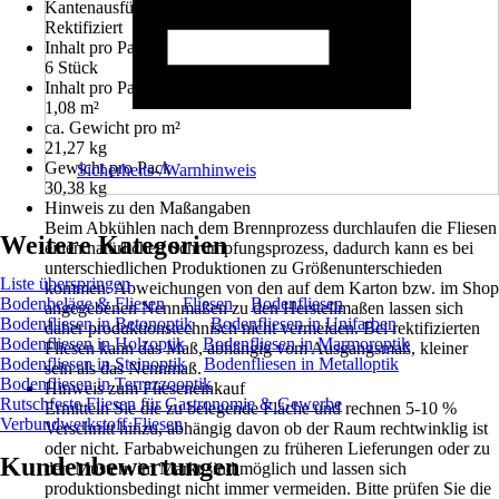
Kantenausführung
Rektifiziert
Inhalt pro Pack
6 Stück
Inhalt pro Pack für
1,08 m²
ca. Gewicht pro m²
21,27 kg
Gewicht pro Pack
Sicherheits-/Warnhinweis
30,38 kg
Hinweis zu den Maßangaben
Beim Abkühlen nach dem Brennprozess durchlaufen die Fliesen
Weitere Kategorien
einen natürlichen Schrumpfungsprozess, dadurch kann es bei
unterschiedlichen Produktionen zu Größenunterschieden
Liste überspringen
kommen. Abweichungen von den auf dem Karton bzw. im Shop
Bodenbeläge & Fliesen
Fliesen
Bodenfliesen
angegebenen Nennmaßen zu den Herstellmaßen lassen sich
Bodenfliesen in Betonoptik
Bodenfliesen in Unifarben
daher produktionstechnisch nicht vermeiden. Bei rektifizierten
Bodenfliesen in Holzoptik
Bodenfliesen in Marmoroptik
Fliesen kann das Maß, abhängig vom Ausgangsmaß, kleiner
Bodenfliesen in Steinoptik
Bodenfliesen in Metalloptik
sein als das Nennmaß.
Bodenfliesen in Terrazzooptik
Hinweis zum Flieseneinkauf
Rutschfeste Fliesen für Gastronomie & Gewerbe
Ermitteln Sie die zu belegende Fläche und rechnen 5-10 %
Verbundwerkstoff-Fliesen
Verschnitt hinzu, abhängig davon ob der Raum rechtwinklig ist
oder nicht. Farbabweichungen zu früheren Lieferungen oder zu
Kundenbewertungen
den Mustern im Markt sind möglich und lassen sich
produktionsbedingt nicht immer vermeiden. Bitte prüfen Sie die