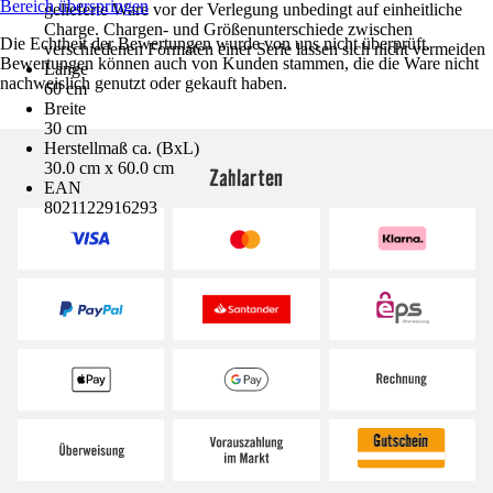
Bereich überspringen
gelieferte Ware vor der Verlegung unbedingt auf einheitliche
Charge. Chargen- und Größenunterschiede zwischen
Die Echtheit der Bewertungen wurde von uns nicht überprüft.
verschiedenen Formaten einer Serie lassen sich nicht vermeiden
Bewertungen können auch von Kunden stammen, die die Ware nicht
Länge
nachweislich genutzt oder gekauft haben.
60 cm
Breite
30 cm
Herstellmaß ca. (BxL)
30.0 cm x 60.0 cm
Zahlarten
EAN
8021122916293