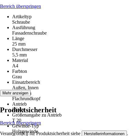
Bereich überspringen
Artikeltyp
Schraube
Ausführung
Fassadenschraube
Länge
25 mm
Durchmesser
5,5 mm
Material
A4
Farbton
Grau
Einsatzbereich
Außen, Innen
Kopfform
Mehr anzeigen
Flachrundkopf
Antrieb
Produktsicherheit
I-Stern
Größenangabe zu Antrieb
T 20
Bereich überspringen
Gewinde-Typ
Holzgewinde
Verantwortlich für Produktsicherheit siehe
.
Herstellerinformationen