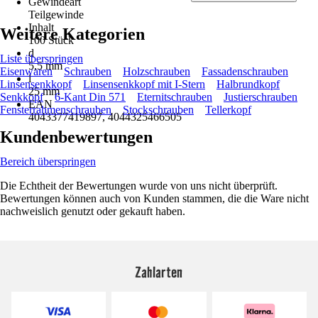
Gewindeart
Teilgewinde
Inhalt
Weitere Kategorien
100 Stück
d
Liste überspringen
5,5 mm
Eisenwaren
Schrauben
Holzschrauben
Fassadenschrauben
l
Linsensenkkopf
Linsensenkkopf mit I-Stern
Halbrundkopf
25 mm
Senkkopf
6-Kant Din 571
Eternitschrauben
Justierschrauben
EAN
Fensterrahmenschrauben
Stockschrauben
Tellerkopf
4043377419897, 4044325466505
Kundenbewertungen
Bereich überspringen
Die Echtheit der Bewertungen wurde von uns nicht überprüft.
Bewertungen können auch von Kunden stammen, die die Ware nicht
nachweislich genutzt oder gekauft haben.
Zahlarten