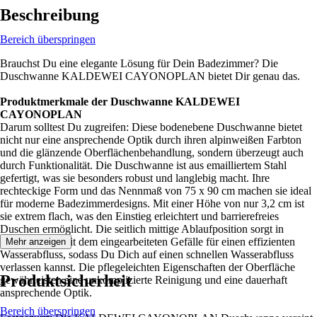
Beschreibung
Bereich überspringen
Brauchst Du eine elegante Lösung für Dein Badezimmer? Die
Duschwanne KALDEWEI CAYONOPLAN bietet Dir genau das.
Produktmerkmale der Duschwanne KALDEWEI
CAYONOPLAN
Darum solltest Du zugreifen: Diese bodenebene Duschwanne bietet
nicht nur eine ansprechende Optik durch ihren alpinweißen Farbton
und die glänzende Oberflächenbehandlung, sondern überzeugt auch
durch Funktionalität. Die Duschwanne ist aus emailliertem Stahl
gefertigt, was sie besonders robust und langlebig macht. Ihre
rechteckige Form und das Nennmaß von 75 x 90 cm machen sie ideal
für moderne Badezimmerdesigns. Mit einer Höhe von nur 3,2 cm ist
sie extrem flach, was den Einstieg erleichtert und barrierefreies
Duschen ermöglicht. Die seitlich mittige Ablaufposition sorgt in
Kombination mit dem eingearbeiteten Gefälle für einen effizienten
Mehr anzeigen
Wasserabfluss, sodass Du Dich auf einen schnellen Wasserabfluss
verlassen kannst. Die pflegeleichten Eigenschaften der Oberfläche
Produktsicherheit
gewährleisten eine unkomplizierte Reinigung und eine dauerhaft
ansprechende Optik.
Bereich überspringen