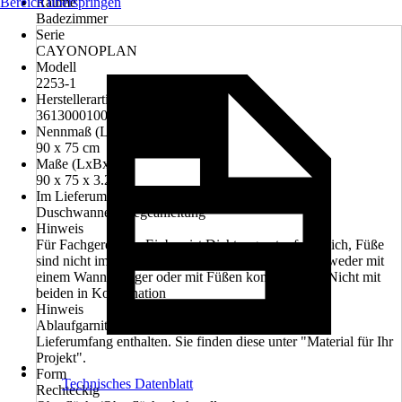
Bereich überspringen
Räume
Badezimmer
Serie
CAYONOPLAN
Modell
2253-1
Herstellerartikelnummer
361300010001
Nennmaß (LxB)
90 x 75 cm
Maße (LxBxH)
90 x 75 x 3.2 cm
Im Lieferumfang enthalten
Duschwanne, Pflegeanleitung
Hinweis
Für Fachgerechten Einbau ist Dichtungsset erforderlich, Füße
sind nicht im Lieferumfang enthalten, Wanne ist entweder mit
einem Wannenträger oder mit Füßen kombinierbar. Nicht mit
beiden in Kombination
Hinweis
Ablaufgarnitur und Ablaufabdeckung sind nicht im
Lieferumfang enthalten. Sie finden diese unter "Material für Ihr
Projekt".
Form
Technisches Datenblatt
Rechteckig