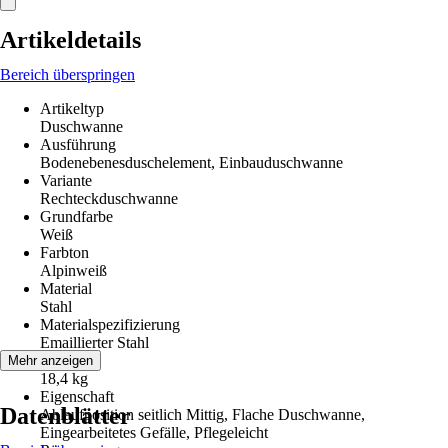
Artikeldetails
Bereich überspringen
Artikeltyp
Duschwanne
Ausführung
Bodenebenesduschelement, Einbauduschwanne
Variante
Rechteckduschwanne
Grundfarbe
Weiß
Farbton
Alpinweiß
Material
Stahl
Materialspezifizierung
Emaillierter Stahl
Gewicht
Mehr anzeigen
18,4 kg
Eigenschaft
Datenblätter
Ablaufposition seitlich Mittig, Flache Duschwanne,
Eingearbeitetes Gefälle, Pflegeleicht