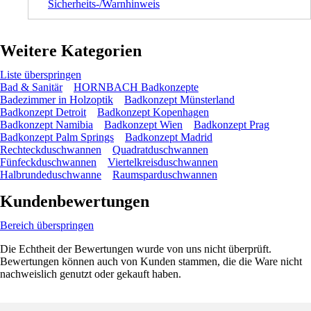
Sicherheits-/Warnhinweis
Weitere Kategorien
Liste überspringen
Bad & Sanitär
HORNBACH Badkonzepte
Badezimmer in Holzoptik
Badkonzept Münsterland
Badkonzept Detroit
Badkonzept Kopenhagen
Badkonzept Namibia
Badkonzept Wien
Badkonzept Prag
Badkonzept Palm Springs
Badkonzept Madrid
Rechteckduschwannen
Quadratduschwannen
Fünfeckduschwannen
Viertelkreisduschwannen
Halbrundeduschwanne
Raumsparduschwannen
Kundenbewertungen
Bereich überspringen
Die Echtheit der Bewertungen wurde von uns nicht überprüft.
Bewertungen können auch von Kunden stammen, die die Ware nicht
nachweislich genutzt oder gekauft haben.