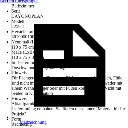
Bereich überspringen
Räume
Badezimmer
Serie
CAYONOPLAN
Modell
2259-1
Herstellerartikelnummer
361900010001
Nennmaß (LxB)
110 x 75 cm
Maße (LxBxH)
110 x 75 x 3.2 cm
Im Lieferumfang enthalten
Duschwanne, Pflegeanleitung
Hinweis
Für Fachgerechten Einbau ist Dichtungsset erforderlich, Füße
sind nicht im Lieferumfang enthalten, Wanne ist entweder mit
einem Wannenträger oder mit Füßen kombinierbar. Nicht mit
beiden in Kombination
Hinweis
Ablaufgarnitur und Ablaufabdeckung sind nicht im
Lieferumfang enthalten. Sie finden diese unter "Material für Ihr
Projekt".
Form
Maßzeichnung
Rechteckig