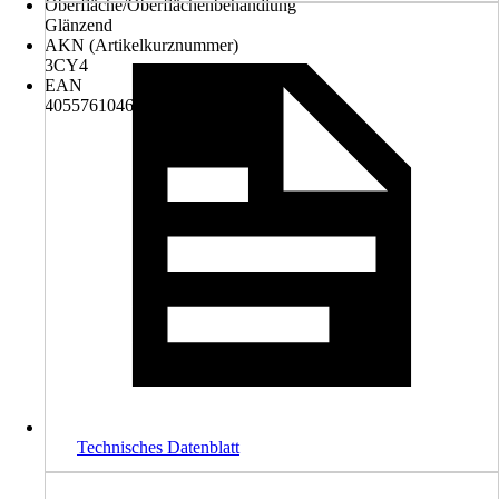
Oberfläche/Oberflächenbehandlung
Glänzend
AKN (Artikelkurznummer)
3CY4
EAN
4055761046985
Technisches Datenblatt