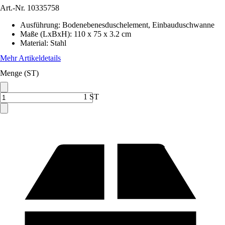
Art.-Nr.
10335758
Ausführung
:
Bodenebenesduschelement, Einbauduschwanne
Maße (LxBxH)
:
110 x 75 x 3.2 cm
Material
:
Stahl
Mehr Artikeldetails
Menge (ST)
1 ST