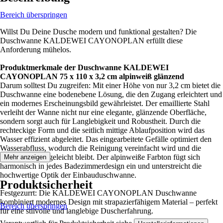
Bereich überspringen
Willst Du Deine Dusche modern und funktional gestalten? Die
Duschwanne KALDEWEI CAYONOPLAN erfüllt diese
Anforderung mühelos.
Produktmerkmale der Duschwanne KALDEWEI
CAYONOPLAN 75 x 110 x 3,2 cm alpinweiß glänzend
Darum solltest Du zugreifen: Mit einer Höhe von nur 3,2 cm bietet die
Duschwanne eine bodenebene Lösung, die den Zugang erleichtert und
ein modernes Erscheinungsbild gewährleistet. Der emaillierte Stahl
verleiht der Wanne nicht nur eine elegante, glänzende Oberfläche,
sondern sorgt auch für Langlebigkeit und Robustheit. Durch die
rechteckige Form und die seitlich mittige Ablaufposition wird das
Wasser effizient abgeleitet. Das eingearbeitete Gefälle optimiert den
Wasserabfluss, wodurch die Reinigung vereinfacht wird und die
Oberfläche pflegeleicht bleibt. Der alpinweiße Farbton fügt sich
Mehr anzeigen
harmonisch in jedes Badezimmerdesign ein und unterstreicht die
hochwertige Optik der Einbauduschwanne.
Produktsicherheit
Festgezurrt: Die KALDEWEI CAYONOPLAN Duschwanne
kombiniert modernes Design mit strapazierfähigem Material – perfekt
Bereich überspringen
für eine stilvolle und langlebige Duscherfahrung.