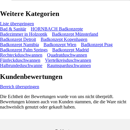
Weitere Kategorien
Liste überspringen
Bad & Sanitär
HORNBACH Badkonzepte
Badezimmer in Holzoptik
Badkonzept Münsterland
Badkonzept Detroit
Badkonzept Kopenhagen
Badkonzept Namibia
Badkonzept Wien
Badkonzept Prag
Badkonzept Palm Springs
Badkonzept Madrid
Rechteckduschwannen
Quadratduschwannen
Fünfeckduschwannen
Viertelkreisduschwannen
Halbrundeduschwanne
Raumsparduschwannen
Kundenbewertungen
Bereich überspringen
Die Echtheit der Bewertungen wurde von uns nicht überprüft.
Bewertungen können auch von Kunden stammen, die die Ware nicht
nachweislich genutzt oder gekauft haben.