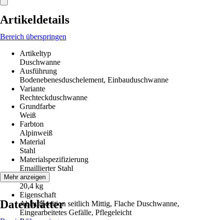
Artikeldetails
Bereich überspringen
Artikeltyp
Duschwanne
Ausführung
Bodenebenesduschelement, Einbauduschwanne
Variante
Rechteckduschwanne
Grundfarbe
Weiß
Farbton
Alpinweiß
Material
Stahl
Materialspezifizierung
Emaillierter Stahl
Gewicht
Mehr anzeigen
20,4 kg
Eigenschaft
Datenblätter
Ablaufposition seitlich Mittig, Flache Duschwanne,
Eingearbeitetes Gefälle, Pflegeleicht