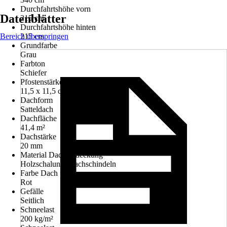
Durchfahrtshöhe vorn
Datenblätter
215 cm
Durchfahrtshöhe hinten
Bereich überspringen
215 cm
Grundfarbe
Grau
Farbton
Schiefer
Pfostenstärke
11,5 x 11,5 cm
Dachform
Satteldach
Dachfläche
41,4 m²
Dachstärke
20 mm
Material Dacheindeckung
Holzschalung, Dachschindeln
Farbe Dach
Rot
Gefälle
Seitlich
Schneelast
200 kg/m²