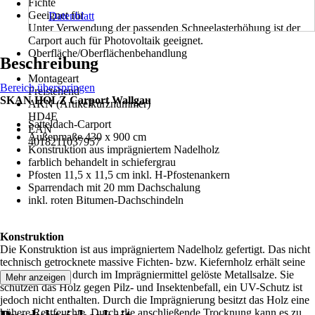
Fichte
Geeignet für
Datenblatt
Unter Verwendung der passenden Schneelasterhöhung ist der
Carport auch für Photovoltaik geeignet.
Oberfläche/Oberflächenbehandlung
Beschreibung
-
Montageart
Bereich überspringen
Freistehend
SKAN HOLZ Carport Wallgau
AKN (Artikelkurznummer)
HD4E
Satteldach-Carport
EAN
Außenmaße 430 x 900 cm
4018211037957
Konstruktion aus imprägniertem Nadelholz
farblich behandelt in schiefergrau
Pfosten 11,5 x 11,5 cm inkl. H-Pfostenankern
Sparrendach mit 20 mm Dachschalung
inkl. roten Bitumen-Dachschindeln
Konstruktion
Die Konstruktion ist aus imprägniertem Nadelholz gefertigt. Das nicht
technisch getrocknete massive Fichten- bzw. Kiefernholz erhält seine
grünliche Farbe durch im Imprägniermittel gelöste Metallsalze. Sie
Mehr anzeigen
schützen das Holz gegen Pilz- und Insektenbefall, ein UV-Schutz ist
jedoch nicht enthalten. Durch die Imprägnierung besitzt das Holz eine
höhere Restfeuchte. Durch die anschließende Trocknung kann es zu