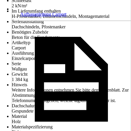
Schneelast
2 kN/m²
Im Lieferumfang enthalten
Aufbauanleitung Carport
H-Pfostenanker, Bitumenschindeln, Montagematerial
Serienausstattung
Dachschindeln, Pfostenanker
Benötigtes Zubehör
Beton für die Fundamente
Artikeltyp
Carport
Ausführung
Einzelcarport
Serie
Wallgau
Gewicht
1 384 kg
Hinweis
Weitere Informationen entnehmen Sie bitte dem Datenblatt. Zur
Abstimmung des Liefertermines bitte Handy- oder
Telefonnummer angeben, welche tagsüber erreichbar ist.
Dachschalung
Gespundete Bretter
Material
Holz
Materialspezifizierung