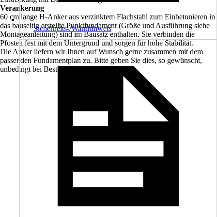
Verankerung
60 cm lange H-Anker aus verzinktem Flachstahl zum Einbetonieren in
das bauseitig erstellte Punktfundament (Größe und Ausführung siehe
Sicherheits-/Warnhinweis
Montageanleitung) sind im Bausatz enthalten. Sie verbinden die
Pfosten fest mit dem Untergrund und sorgen für hohe Stabilität.
Die Anker liefern wir Ihnen auf Wunsch gerne zusammen mit dem
passenden Fundamentplan zu. Bitte geben Sie dies, so gewünscht,
unbedingt bei Bestellung mit an.