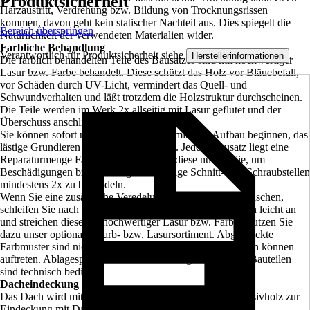
Produktsicherheit
Harzaustritt, Verdrehung bzw. Bildung von Trocknungsrissen
kommen, davon geht kein statischer Nachteil aus. Dies spiegelt die
Bereich überspringen
Natürlichkeit der verwendeten Materialien wider.
Farbliche Behandlung
Verantwortlich für Produktsicherheit siehe
.
Herstellerinformationen
Die farblich behandelten Teile des Bausatzes sind mit hochwertiger
Lasur bzw. Farbe behandelt. Diese schützt das Holz vor Bläuebefall,
vor Schäden durch UV-Licht, vermindert das Quell- und
Schwundverhalten und läßt trotzdem die Holzstruktur durchscheinen.
Die Teile werden im Werk 2x allseitig mit Lasur geflutet und der
Überschuss anschließend abgebürstet.
Sie können sofort nach der Anlieferung mit dem Aufbau beginnen, das
lästige Grundieren und Streichen entfällt. Jedem Bausatz liegt eine
Reparaturmenge Farbe, bzw. Lasur bei, diese nutzen Sie, um
Beschädigungen bzw. montagenotwendige Schnitt- und Schraubstellen
mindestens 2x zu behandeln.
Wenn Sie eine zusätzliche Veredelung der Oberfläche wünschen,
schleifen Sie nach der Montage die sichtbaren Oberflächen leicht an
und streichen diese mit hochwertiger Lasur bzw. Farbe. Nutzen Sie
dazu unser optionales Farb- bzw. Lasursortiment. Abgedruckte
Farbmuster sind nicht verbindlich, farbliche Abweichungen können
auftreten. Ablagespuren bei farblich allseitig behandelten Bauteilen
sind technisch bedingt.
Dacheindeckung
Das Dach wird mit 20 mm starker Dachschalung aus Massivholz zur
Eindeckung mit Dachschindeln geliefert.