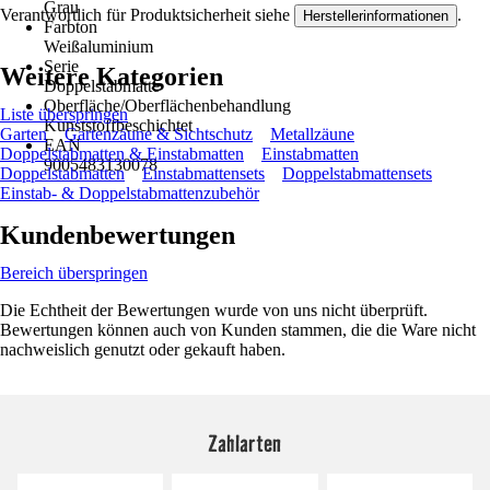
Grau
Verantwortlich für Produktsicherheit siehe
.
Herstellerinformationen
Farbton
Weißaluminium
Serie
Weitere Kategorien
Doppelstabmatte
Oberfläche/Oberflächenbehandlung
Liste überspringen
Kunststoffbeschichtet
Garten
Gartenzäune & Sichtschutz
Metallzäune
EAN
Doppelstabmatten & Einstabmatten
Einstabmatten
9005483130078
Doppelstabmatten
Einstabmattensets
Doppelstabmattensets
Einstab- & Doppelstabmattenzubehör
Kundenbewertungen
Bereich überspringen
Die Echtheit der Bewertungen wurde von uns nicht überprüft.
Bewertungen können auch von Kunden stammen, die die Ware nicht
nachweislich genutzt oder gekauft haben.
Zahlarten