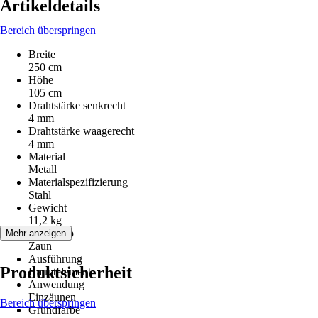
Artikeldetails
Bereich überspringen
Breite
250 cm
Höhe
105 cm
Drahtstärke senkrecht
4 mm
Drahtstärke waagerecht
4 mm
Material
Metall
Materialspezifizierung
Stahl
Gewicht
11,2 kg
Artikeltyp
Mehr anzeigen
Zaun
Ausführung
Produktsicherheit
Hauptelement
Anwendung
Einzäunen
Bereich überspringen
Grundfarbe