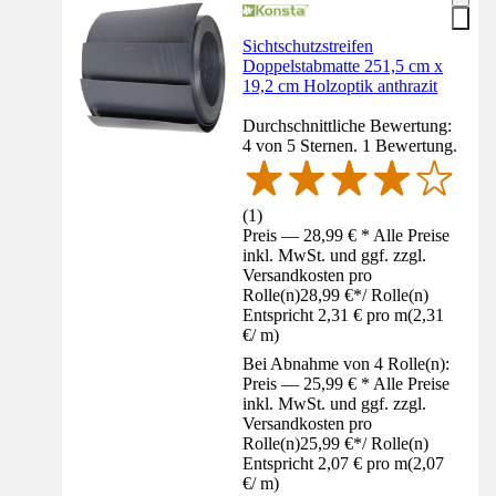
Sichtschutzstreifen
Doppelstabmatte 251,5 cm x
19,2 cm Holzoptik anthrazit
Durchschnittliche Bewertung:
4 von 5 Sternen. 1 Bewertung.
(
1
)
Preis — 28,99 € * Alle Preise
inkl. MwSt. und ggf. zzgl.
Versandkosten pro
Rolle(n)
28,99 €
*
/
Rolle(n)
Entspricht 2,31 € pro m
(
2,31
€
/
m
)
Bei Abnahme von 4 Rolle(n):
Preis — 25,99 € * Alle Preise
inkl. MwSt. und ggf. zzgl.
Versandkosten pro
Rolle(n)
25,99 €
*
/
Rolle(n)
Entspricht 2,07 € pro m
(
2,07
€
/
m
)