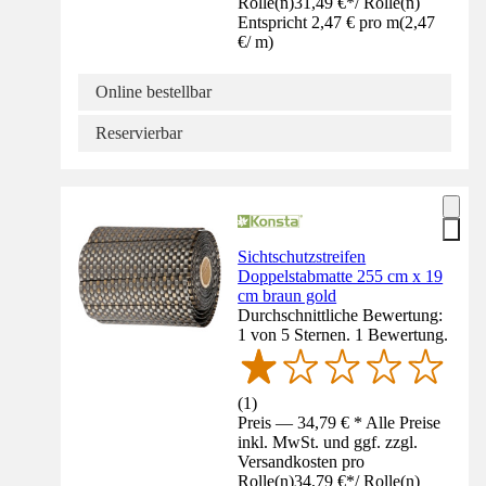
Rolle(n)
31,49 €
*
/
Rolle(n)
Entspricht 2,47 € pro m
(
2,47
€
/
m
)
Online bestellbar
Reservierbar
Sichtschutzstreifen
Doppelstabmatte 255 cm x 19
cm braun gold
Durchschnittliche Bewertung:
1 von 5 Sternen. 1 Bewertung.
(
1
)
Preis — 34,79 € * Alle Preise
inkl. MwSt. und ggf. zzgl.
Versandkosten pro
Rolle(n)
34,79 €
*
/
Rolle(n)