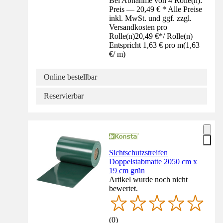
Bei Abnahme von 4 Rolle(n):
Preis — 20,49 € * Alle Preise
inkl. MwSt. und ggf. zzgl.
Versandkosten pro
Rolle(n)
20,49 €
*
/
Rolle(n)
Entspricht 1,63 € pro m
(
1,63
€
/
m
)
Online bestellbar
Reservierbar
Sichtschutzstreifen
Doppelstabmatte 2050 cm x
19 cm grün
Artikel wurde noch nicht
bewertet.
(
0
)