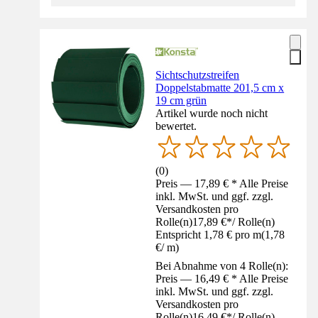
Sichtschutzstreifen
Doppelstabmatte 201,5 cm x
19 cm grün
Artikel wurde noch nicht
bewertet.
(
0
)
Preis — 17,89 € * Alle Preise
inkl. MwSt. und ggf. zzgl.
Versandkosten pro
Rolle(n)
17,89 €
*
/
Rolle(n)
Entspricht 1,78 € pro m
(
1,78
€
/
m
)
Bei Abnahme von 4 Rolle(n):
Preis — 16,49 € * Alle Preise
inkl. MwSt. und ggf. zzgl.
Versandkosten pro
Rolle(n)
16,49 €
*
/
Rolle(n)