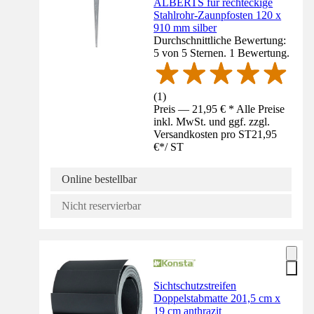
ALBERTS für rechteckige
Stahlrohr-Zaunpfosten 120 x
910 mm silber
Durchschnittliche Bewertung:
5 von 5 Sternen. 1 Bewertung.
(
1
)
Preis — 21,95 € * Alle Preise
inkl. MwSt. und ggf. zzgl.
Versandkosten pro ST
21,95
€
*
/
ST
Online bestellbar
Nicht reservierbar
Sichtschutzstreifen
Doppelstabmatte 201,5 cm x
19 cm anthrazit