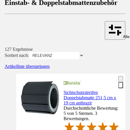
Einstab- & Doppelstabmattenzubehör
Alle
127 Ergebnisse
Sortiert nach:
Artikelliste überspringen
Sichtschutzstreifen
Doppelstabmatte 251,5 cm x
19 cm anthrazit
Durchschnittliche Bewertung:
5 von 5 Sternen. 3
Bewertungen.