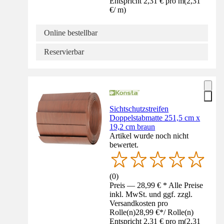
Entspricht 2,31 € pro m
(
2,31
€
/
m
)
Online bestellbar
Reservierbar
Sichtschutzstreifen
Doppelstabmatte 251,5 cm x
19,2 cm braun
Artikel wurde noch nicht
bewertet.
(
0
)
Preis — 28,99 € * Alle Preise
inkl. MwSt. und ggf. zzgl.
Versandkosten pro
Rolle(n)
28,99 €
*
/
Rolle(n)
Entspricht 2,31 € pro m
(
2,31