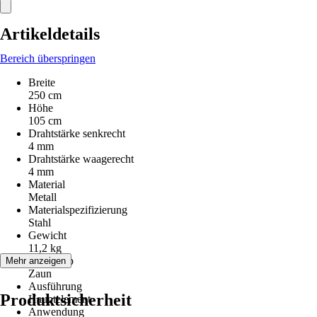
Artikeldetails
Bereich überspringen
Breite
250 cm
Höhe
105 cm
Drahtstärke senkrecht
4 mm
Drahtstärke waagerecht
4 mm
Material
Metall
Materialspezifizierung
Stahl
Gewicht
11,2 kg
Artikeltyp
Mehr anzeigen
Zaun
Ausführung
Produktsicherheit
Hauptelement
Anwendung