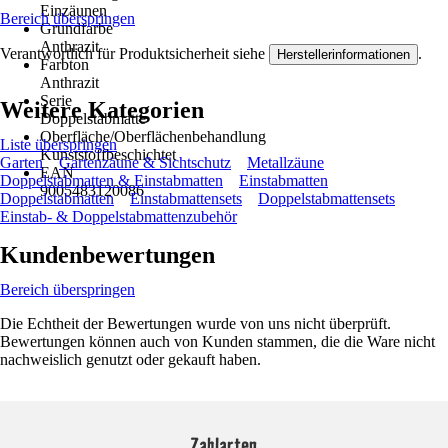
Einzäunen
Bereich überspringen
Grundfarbe
Anthrazit
Verantwortlich für Produktsicherheit siehe
.
Herstellerinformationen
Farbton
Anthrazit
Serie
Weitere Kategorien
Doppelstabmatte
Oberfläche/Oberflächenbehandlung
Liste überspringen
Kunststoffbeschichtet
Garten
Gartenzäune & Sichtschutz
Metallzäune
EAN
Doppelstabmatten & Einstabmatten
Einstabmatten
9005483120086
Doppelstabmatten
Einstabmattensets
Doppelstabmattensets
Einstab- & Doppelstabmattenzubehör
Kundenbewertungen
Bereich überspringen
Die Echtheit der Bewertungen wurde von uns nicht überprüft.
Bewertungen können auch von Kunden stammen, die die Ware nicht
nachweislich genutzt oder gekauft haben.
Zahlarten