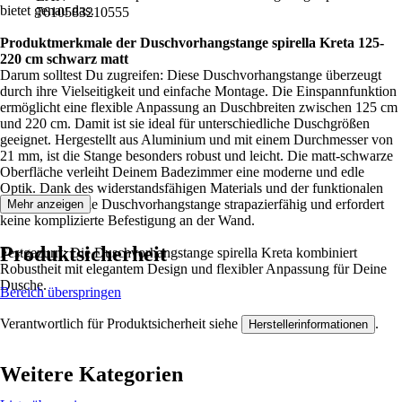
bietet genau das.
7610583210555
Produktmerkmale der Duschvorhangstange spirella Kreta 125-
220 cm schwarz matt
Darum solltest Du zugreifen: Diese Duschvorhangstange überzeugt
durch ihre Vielseitigkeit und einfache Montage. Die Einspannfunktion
ermöglicht eine flexible Anpassung an Duschbreiten zwischen 125 cm
und 220 cm. Damit ist sie ideal für unterschiedliche Duschgrößen
geeignet. Hergestellt aus Aluminium und mit einem Durchmesser von
21 mm, ist die Stange besonders robust und leicht. Die matt-schwarze
Oberfläche verleiht Deinem Badezimmer eine moderne und edle
Optik. Dank des widerstandsfähigen Materials und der funktionalen
Gestaltung ist die Duschvorhangstange strapazierfähig und erfordert
Mehr anzeigen
keine komplizierte Befestigung an der Wand.
Produktsicherheit
Festgezurrt: Die Duschvorhangstange spirella Kreta kombiniert
Robustheit mit elegantem Design und flexibler Anpassung für Deine
Dusche.
Bereich überspringen
Verantwortlich für Produktsicherheit siehe
.
Herstellerinformationen
Weitere Kategorien