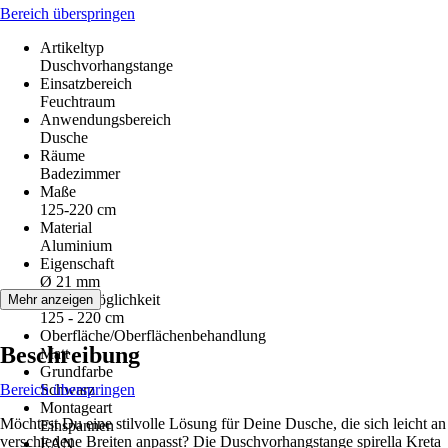
Bereich überspringen
Artikeltyp
Duschvorhangstange
Einsatzbereich
Feuchtraum
Anwendungsbereich
Dusche
Räume
Badezimmer
Maße
125-220 cm
Material
Aluminium
Eigenschaft
Ø 21 mm
Einsatzmöglichkeit
Mehr anzeigen
125 - 220 cm
Oberfläche/Oberflächenbehandlung
Beschreibung
Matt
Grundfarbe
Bereich überspringen
Schwarz
Montageart
Möchtest Du eine stilvolle Lösung für Deine Dusche, die sich leicht an
Einspannen
verschiedene Breiten anpasst? Die Duschvorhangstange spirella Kreta
EAN