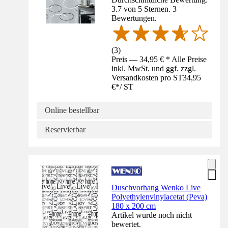
3.7 von 5 Sternen. 3
Bewertungen.
(
3
)
Preis — 34,95 € * Alle Preise
inkl. MwSt. und ggf. zzgl.
Versandkosten pro ST
34,95
€
*
/
ST
Online bestellbar
Reservierbar
Duschvorhang Wenko Live
Polyethylenvinylacetat (Peva)
180 x 200 cm
Artikel wurde noch nicht
bewertet.