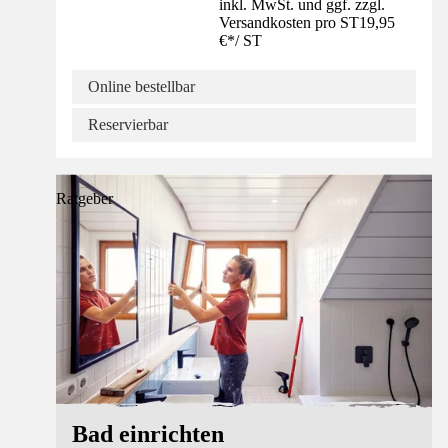
inkl. MwSt. und ggf. zzgl.
Versandkosten pro ST
19,95
€
*
/
ST
Online bestellbar
Reservierbar
Ratgeber
Bad einrichten