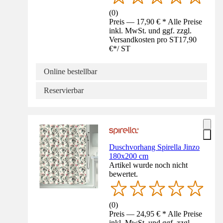
(
0
)
Preis — 17,90 € * Alle Preise
inkl. MwSt. und ggf. zzgl.
Versandkosten pro ST
17,90
€
*
/
ST
Online bestellbar
Reservierbar
Duschvorhang Spirella Jinzo
180x200 cm
Artikel wurde noch nicht
bewertet.
(
0
)
Preis — 24,95 € * Alle Preise
inkl. MwSt. und ggf. zzgl.