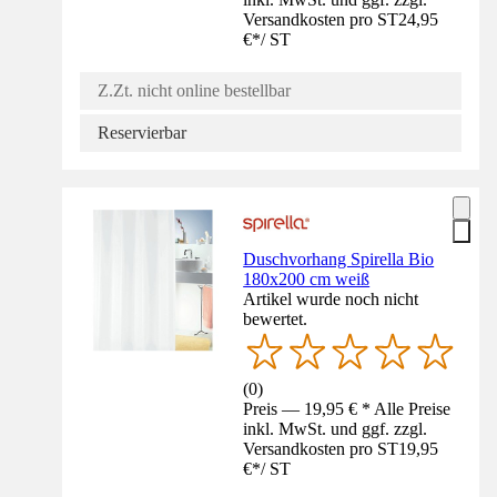
Versandkosten pro ST
24,95
€
*
/
ST
Z.Zt. nicht online bestellbar
Reservierbar
Duschvorhang Spirella Bio
180x200 cm weiß
Artikel wurde noch nicht
bewertet.
(
0
)
Preis — 19,95 € * Alle Preise
inkl. MwSt. und ggf. zzgl.
Versandkosten pro ST
19,95
€
*
/
ST