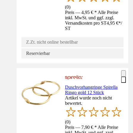
(
0
)
Preis — 4,95 € * Alle Preise
inkl. MwSt. und ggf. zzgl.
Versandkosten pro ST
4,95 €
*
/
ST
Z.Zt. nicht online bestellbar
Reservierbar
Duschvorhangringe Spirella
Ringo gold 12 Stück
Artikel wurde noch nicht
bewertet.
(
0
)
Preis — 7,90 € * Alle Preise
inkl. MwSt. und ggf. zzgl.